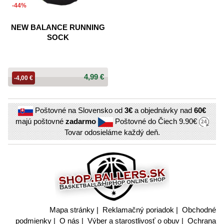
-44%
NEW BALANCE RUNNING
SOCK
4,99 €
-4,00 €
Poštovné na Slovensko od
3€
a objednávky nad
60€
majú poštovné
zadarmo
Poštovné do Čiech
9.90€
Tovar odosieláme každý deň.
Mapa stránky
|
Reklamačný poriadok
|
Obchodné
podmienky
|
O nás
|
Výber a starostlivosť o obuv
|
Ochrana