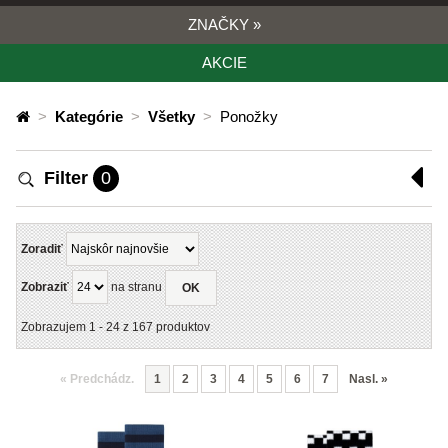
ZNAČKY
»
AKCIE
>
Kategórie
>
Všetky
>
Ponožky
Filter
0
Zoradiť
Zobraziť
na stranu
OK
Zobrazujem
1
-
24
z
167
produktov
«
Predchádz.
1
2
3
4
5
6
7
Nasl.
»