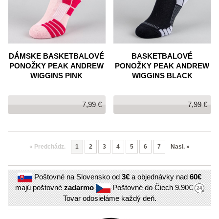
DÁMSKE BASKETBALOVÉ
BASKETBALOVÉ
PONOŽKY PEAK ANDREW
PONOŽKY PEAK ANDREW
WIGGINS PINK
WIGGINS BLACK
7,99 €
7,99 €
«
Predchádz.
1
2
3
4
5
6
7
Nasl.
»
Poštovné na Slovensko od
3€
a objednávky nad
60€
majú poštovné
zadarmo
Poštovné do Čiech
9.90€
Tovar odosieláme každý deň.