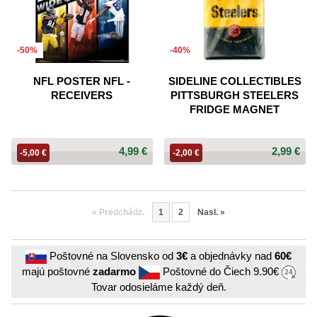
-50%
-40%
NFL POSTER NFL -
SIDELINE COLLECTIBLES
RECEIVERS
PITTSBURGH STEELERS
FRIDGE MAGNET
4,99 €
2,99 €
-5,00 €
-2,00 €
«
Predchádz.
1
2
Nasl.
»
Poštovné na Slovensko od
3€
a objednávky nad
60€
majú poštovné
zadarmo
Poštovné do Čiech
9.90€
Tovar odosieláme každý deň.