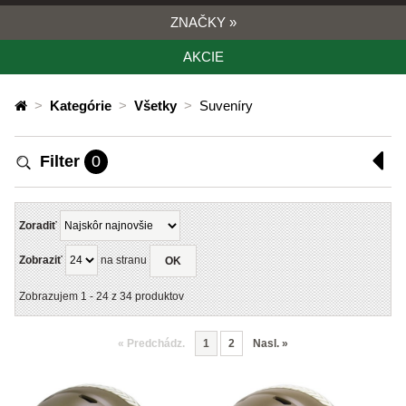
ZNAČKY
»
AKCIE
>
Kategórie
>
Všetky
>
Suveníry
Filter
0
Zoradiť
Zobraziť
na stranu
OK
Zobrazujem
1
-
24
z
34
produktov
«
Predchádz.
1
2
Nasl.
»