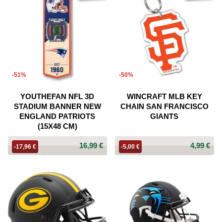
-51%
-50%
YOUTHEFAN NFL 3D
WINCRAFT MLB KEY
STADIUM BANNER NEW
CHAIN SAN FRANCISCO
ENGLAND PATRIOTS
GIANTS
(15X48 CM)
16,99 €
4,99 €
-17,96 €
-5,00 €