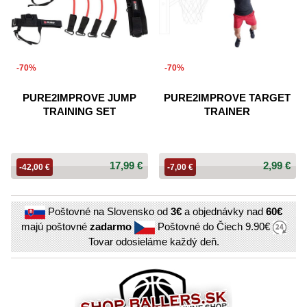
-70%
-70%
PURE2IMPROVE JUMP
PURE2IMPROVE TARGET
TRAINING SET
TRAINER
17,99 €
2,99 €
-42,00 €
-7,00 €
Poštovné na Slovensko od
3€
a objednávky nad
60€
majú poštovné
zadarmo
Poštovné do Čiech
9.90€
Tovar odosieláme každý deň.