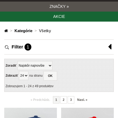
ZNAČKY
»
AKCIE
>
Kategórie
>
Všetky
Filter
1
Zoradiť
Zobraziť
na stranu
OK
Zobrazujem
1
-
24
z
49
produktov
«
Predchádz.
1
2
3
Nasl.
»