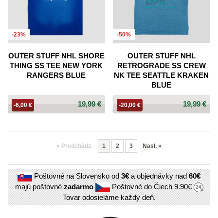
-23%
-50%
OUTER STUFF NHL SHORE
OUTER STUFF NHL
THING SS TEE NEW YORK
RETROGRADE SS CREW
RANGERS BLUE
NK TEE SEATTLE KRAKEN
BLUE
19,99 €
19,99 €
-6,00 €
-20,00 €
«
Predchádz.
1
2
3
Nasl.
»
Poštovné na Slovensko od
3€
a objednávky nad
60€
majú poštovné
zadarmo
Poštovné do Čiech
9.90€
Tovar odosieláme každý deň.