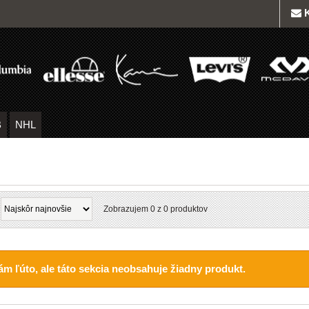
B
NHL
Zobrazujem 0 z
0
produktov
ám ľúto, ale táto sekcia neobsahuje žiadny produkt.