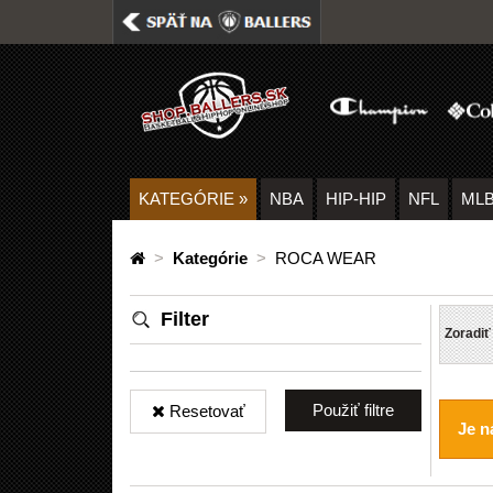
KATEGÓRIE
»
NBA
HIP-HIP
NFL
ML
>
Kategórie
>
ROCA WEAR
Filter
Zoradiť
Použiť filtre
Resetovať
Je n