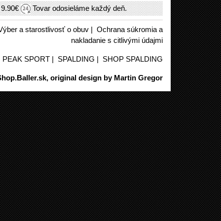
h
9.90€
Tovar odosieláme každý deň.
Výber a starostlivosť o obuv
|
Ochrana súkromia a
nakladanie s citlivými údajmi
|
PEAK SPORT
|
SPALDING
|
SHOP SPALDING
hop.Baller.sk, original design by Martin Gregor