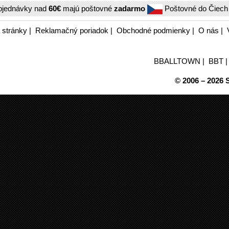
bjednávky nad
60€
majú poštovné
zadarmo
Poštovné do Čiec
 stránky
|
Reklamačný poriadok
|
Obchodné podmienky
|
O nás
|
BBALLTOWN
|
BBT
© 2006 – 2026 S