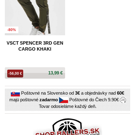
-80%
VSCT SPENCER 3RD GEN
CARGO KHAKI
13,99 €
-56,00 €
Poštovné na Slovensko od
3€
a objednávky nad
60€
majú poštovné
zadarmo
Poštovné do Čiech
9.90€
Tovar odosieláme každý deň.