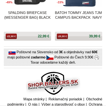
-49%
-33%
SPALDING BRIEFCASE
BATOH TOMMY JEANS TJM
(MESSENGER BAG) BLACK
CAMPUS BACKPACK NAVY
22,99 €
39,99 €
-22,00 €
-20,00 €
Poštovné na Slovensko od
3€
a objednávky nad
60€
majú poštovné
zadarmo
Poštovné do Čiech
9.90€
Tovar odosieláme každý deň.
Mapa stránky
|
Reklamačný poriadok
|
Obchodné
podmienky
|
O nás
|
Výber a starostlivosť o obuv
|
Ochrana