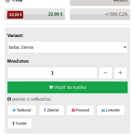
Cena
44,99 €
cena:
Cena:
22,99 €
+/-565 CZK
-22,00 €
Variant:
Množstvo:
Vložiť do košíka
pomoc s veľkosťou
Twittovať
Zdieľať
Pinerest
LinkedIn
Tumblr