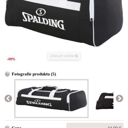
Zobraziť väčšie
-49%
Fotografie produktu (5)
Bežná