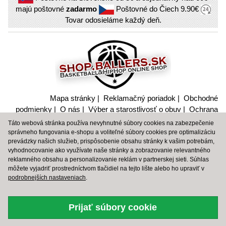
majú poštovné
zadarmo
Poštovné do Čiech
9.90€
Tovar odosieláme každý deň.
Mapa stránky
|
Reklamačný poriadok
|
Obchodné
podmienky
|
O nás
|
Výber a starostlivosť o obuv
|
Ochrana
súkromia a nakladanie s citlivými údajmi
Táto webová stránka používa nevyhnutné súbory cookies na zabezpečenie
správneho fungovania e-shopu a voliteľné súbory cookies pre optimalizáciu
BBALLTOWN
|
BBT
|
PEAK SPORT
|
SPALDING
|
SHOP
prevádzky našich služieb, prispôsobenie obsahu stránky k vašim potrebám,
SPALDING
vyhodnocovanie ako využívate naše stránky a zobrazovanie relevantného
reklamného obsahu a personalizovanie reklám v partnerskej sieti. Súhlas
môžete vyjadriť prostredníctvom tlačidiel na tejto lište alebo ho upraviť v
© 2006 – 2026 Shop.Baller.sk, original design by Martin
podrobnejších nastaveniach
.
Gregor
Prijať súbory cookie