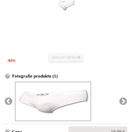
Zobraziť väčšie
-80%
Fotografie produktu (1)
Bežná
Cena
19,99 €