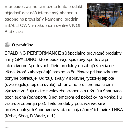
V prípade záujmu si môžete tento produkt
objednať cez náš internetový obchod a
osobne ho prevziať v kamennej predajni
BBALLTOWN v nákupnom centre VIVO!
Bratislava.
O produkte
SPALDING PERFORMANCE sú špeciálne prevratné produkty
firmy SPALDING, ktoré používajú špičkový športovci pri
intenzívnom športovaní. Tieto produkty obsahujú špeciálne
vlkna, ktoré zabezpečujú presne to čo človek pri intenzívnom
pohybe potrebuje. Udržujú svaly v správnej fyzickej teplote
(čiže regulujú teplotu svalu), chránia ho proti prehriatiu čím
výrazne znižuju riziko svaloveho zranenia a uržujú u športovca
pocit sucha (transportujú pot smerom od pokožky na vonkajšiu
vrstvu a odparujú pot). Tieto produkty používa väčšina
profesionálnych športovcov vrátane najznámejších hviezd NBA
(Kobe, Shaq, D.Wade, atd.).