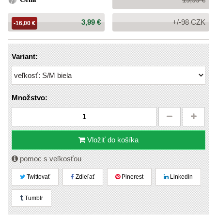
cena:
Cena:
3,99 €
+/-98 CZK
-16,00 €
Variant:
Množstvo:
Vložiť do košíka
pomoc s veľkosťou
Twittovať
Zdieľať
Pinerest
LinkedIn
Tumblr