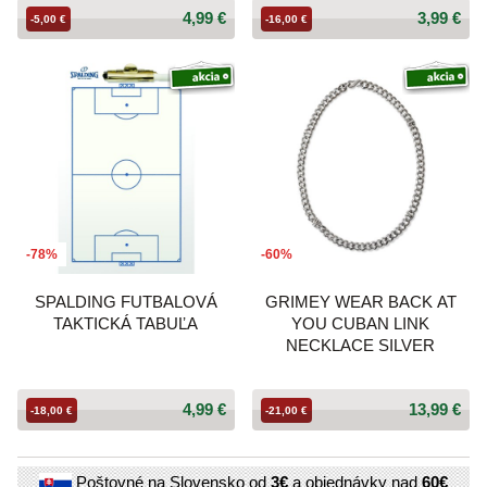
4,99 €
3,99 €
-5,00 €
-16,00 €
-78%
-60%
SPALDING FUTBALOVÁ
GRIMEY WEAR BACK AT
TAKTICKÁ TABUĽA
YOU CUBAN LINK
NECKLACE SILVER
4,99 €
13,99 €
-18,00 €
-21,00 €
Poštovné na Slovensko od
3€
a objednávky nad
60€