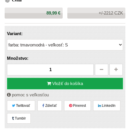
Cena
Cena:
89,99 €
+/-2212 CZK
Variant:
Množstvo:
Vložiť do košíka
pomoc s veľkosťou
Twittovať
Zdieľať
Pinerest
LinkedIn
Tumblr