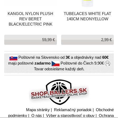
KANGOL NYLON PLUSH
TUBELACES WHITE FLAT
REV BERET
140CM NEONYELLOW
BLACK/ELECTRIC PINK
59,99 €
2,99 €
Poštovné na Slovensko od
3€
a objednávky nad
60€
majú poštovné
zadarmo
Poštovné do Čiech
9.90€
Tovar odosieláme každý deň.
Mapa stránky
|
Reklamačný poriadok
|
Obchodné
podmienky
|
O nás
|
Výber a starostlivosť o obuv
|
Ochrana