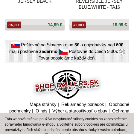
JERSEY BLACK
REVERSIBLE JERSEY
BLUE/WHITE - TA16
14,99 €
19,99 €
-15,00 €
-20,00 €
Poštovné na Slovensko od
3€
a objednávky nad
60€
majú poštovné
zadarmo
Poštovné do Čiech
9.90€
Tovar odosieláme každý deň.
Mapa stránky
|
Reklamačný poriadok
|
Obchodné
podmienky
|
O nás
|
Výber a starostlivosť o obuv
|
Ochrana
súkromia a nakladanie s citlivými údajmi
Táto webová stránka používa nevyhnutné súbory cookies na zabezpečenie
správneho fungovania e-shopu a voliteľné súbory cookies pre optimalizáciu
BBALLTOWN
|
BBT
|
PEAK SPORT
|
SPALDING
|
SHOP
prevádzky našich služieb, prispôsobenie obsahu stránky k vašim potrebám,