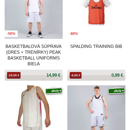
-50%
-80%
BASKETBALOVÁ SÚPRAVA
SPALDING TRAINING BIB
(DRES + TRENÍRKY) PEAK
BASKETBALL UNIFORMS
BIELA
14,99 €
0,99 €
-15,00 €
-4,00 €