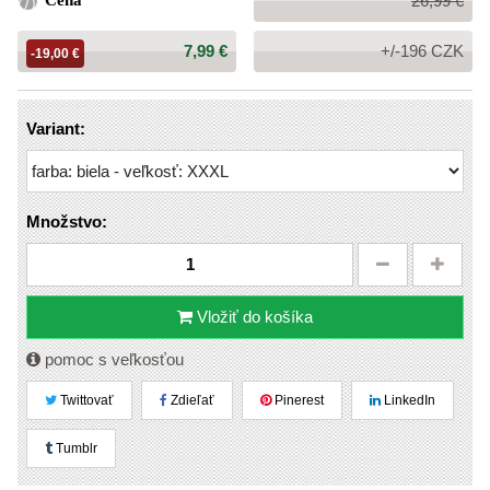
Cena
26,99 €
cena:
Cena:
7,99 €
+/-196 CZK
-19,00 €
Variant:
Množstvo:
Vložiť do košíka
pomoc s veľkosťou
Twittovať
Zdieľať
Pinerest
LinkedIn
Tumblr