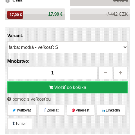
Cena
34,99 €
cena:
Cena:
17,99 €
+/-442 CZK
-17,00 €
Variant:
Množstvo:
Vložiť do košíka
pomoc s veľkosťou
Twittovať
Zdieľať
Pinerest
LinkedIn
Tumblr