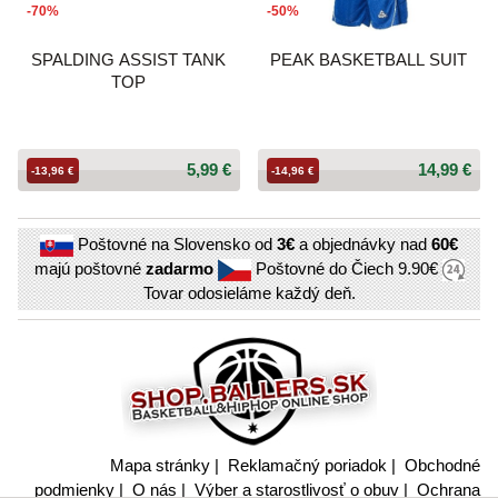
-70%
-50%
SPALDING ASSIST TANK
PEAK BASKETBALL SUIT
TOP
5,99 €
14,99 €
-13,96 €
-14,96 €
Poštovné na Slovensko od
3€
a objednávky nad
60€
majú poštovné
zadarmo
Poštovné do Čiech
9.90€
Tovar odosieláme každý deň.
Mapa stránky
|
Reklamačný poriadok
|
Obchodné
podmienky
|
O nás
|
Výber a starostlivosť o obuv
|
Ochrana