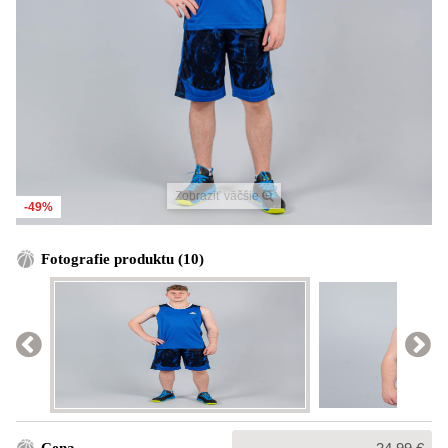
Zobraziť väčšie
-49%
Fotografie produktu (10)
Bežná