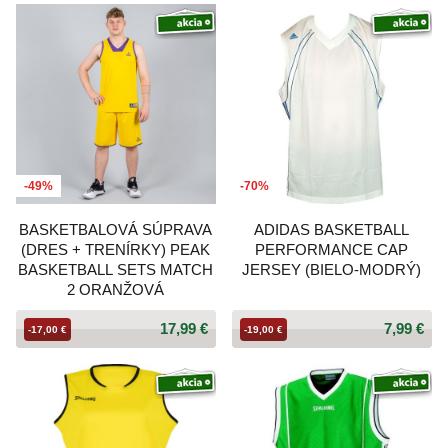
-49%
-70%
BASKETBALOVÁ SÚPRAVA
ADIDAS BASKETBALL
(DRES + TRENÍRKY) PEAK
PERFORMANCE CAP
BASKETBALL SETS MATCH
JERSEY (BIELO-MODRÝ)
2 ORANŽOVÁ
17,99 €
7,99 €
-17,00 €
-19,00 €