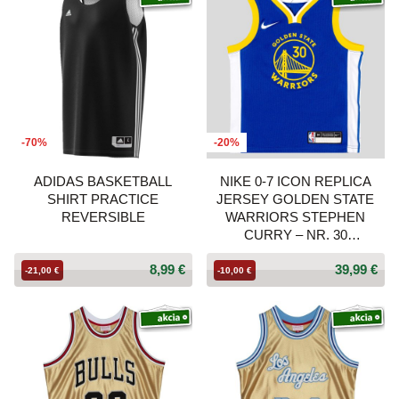
-70%
-20%
ADIDAS BASKETBALL
NIKE 0-7 ICON REPLICA
SHIRT PRACTICE
JERSEY GOLDEN STATE
REVERSIBLE
WARRIORS STEPHEN
CURRY – NR. 30
BLUE/YELLOW
8,99 €
39,99 €
-21,00 €
-10,00 €