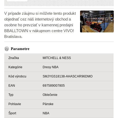
V prípade záujmu si môžete tento produkt
objednať cez náš internetový obchod a
osobne ho prevziať v kamennej predajni
BBALLTOWN v nákupnom centre VIVO!
Bratislava.
Parametre
Značka
MITCHELL & NESS
Kategórie
Dresy NBA
Kód výrobcu
SMJYGS18138-AHASCAR96DMO
EAN
697589007805
Typ
Oblečenie
Pohlavie
Pánske
Šport
NBA