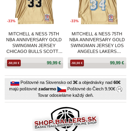
-33%
-33%
MITCHELL & NESS 75TH
MITCHELL & NESS 75TH
NBA ANNIVERSARY GOLD
NBA ANNIVERSARY GOLD
SWINGMAN JERSEY
SWINGMAN JERSEY LOS
CHICAGO BULLS SCOTTY
ANGELES LAKERS
PIPPEN GOLD
SHAQUILLE O’NEAL GOLD
99,99 €
99,99 €
-50,00 €
-50,00 €
Poštovné na Slovensko od
3€
a objednávky nad
60€
majú poštovné
zadarmo
Poštovné do Čiech
9.90€
Tovar odosieláme každý deň.