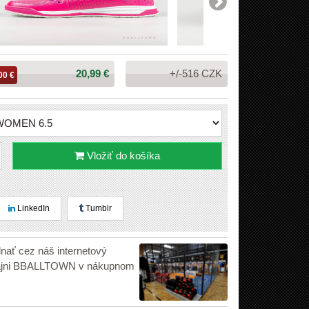
Cena:
20,99 €
+/-516 CZK
00 €
Vložiť do košíka
LinkedIn
Tumblr
dnať cez náš internetový
edajni BBALLTOWN v nákupnom