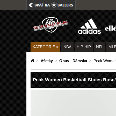
KATEGÓRIE
»
NBA
HIP-HIP
NFL
ML
>
Všetky
>
Obuv - Dámska
>
Peak Women 
Peak Women Basketball Shoes Rose/