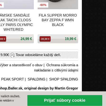
0%
-60%
ÁMSKE SANDÁLE
FILA SLIPPER MORRO
AK TAICHI CLOGS
BAY ZEPPA F WMN
LLY PARIS OLYMPIC
BLACK
WHITE/RED
24,99 €
19,99 €
,00 €
-30,00 €
h
9.90€
Tovar odosieláme každý deň.
Výber a starostlivosť o obuv
|
Ochrana súkromia a
nakladanie s citlivými údajmi
|
PEAK SPORT
|
SPALDING
|
SHOP SPALDING
hop.Baller.sk, original design by Martin Gregor
našich služieb,
Prijať súbory cookie
ie reklám v