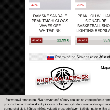
-49%
-60%
DÁMSKE SANDÁLE
PEAK LOU WILLI
PEAK TAICHI CLOGS
SIGNATURE
WAVES OFF
BASKETBALL SHO
WHITE/PINK
LIGHTING RED/BL
22,99 €
35,
-22,00 €
-54,00 €
Poštovné na Slovensko od
3€
a o
Mapa
Táto webová stránka používa nevyhnutné súbory cookies na zabezpečenie správ
prispôsobenie obsahu stránky k vašim potrebám, vyhodnocovanie ako využívat
partnerskej sieti. Súhlas môžete vyjadriť prostredníctvom tlačidiel na tejto lište 