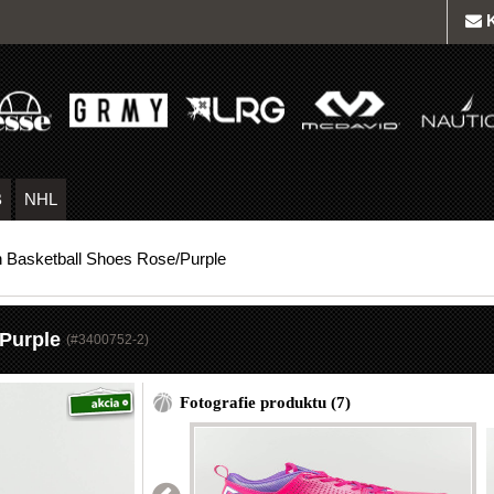
B
NHL
Basketball Shoes Rose/Purple
Purple
(#
3400752-2
)
Fotografie produktu (7)