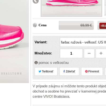
Bežná
Cena
69,99 €
-49,
cena:
Variant:
Množstvo:
pomoc s veľkosťou
Twittovať
Zdieľať
Pinerest
V prípade záujmu si môžete tento produkt obje
obchod a osobne ho prevziať v kamennej pr
centre VIVO! Bratislava.