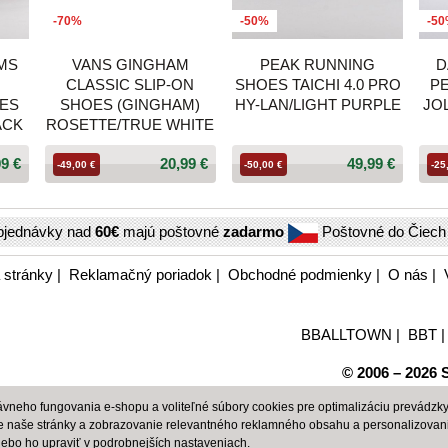
-70%
-50%
-5
AMS
VANS GINGHAM
PEAK RUNNING
D
CLASSIC SLIP-ON
SHOES TAICHI 4.0 PRO
PE
ES
SHOES (GINGHAM)
HY-LAN/LIGHT PURPLE
JO
ACK
ROSETTE/TRUE WHITE
99 €
20,99 €
49,99 €
-49,00 €
-50,00 €
-25
bjednávky nad
60€
majú poštovné
zadarmo
Poštovné do Čiec
 stránky
|
Reklamačný poriadok
|
Obchodné podmienky
|
O nás
|
BBALLTOWN
|
BBT
© 2006 – 2026 S
neho fungovania e-shopu a voliteľné súbory cookies pre optimalizáciu prevádzky 
e naše stránky a zobrazovanie relevantného reklamného obsahu a personalizovan
alebo ho upraviť v
podrobnejších nastaveniach
.