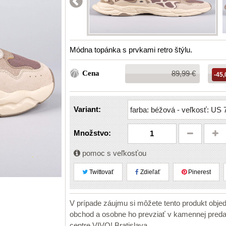
Módna topánka s prvkami retro štýlu.
Bežná
Cena
89,99 €
-45,
cena:
Variant:
Množstvo:
pomoc s veľkosťou
Twittovať
Zdieľať
Pinerest
V prípade záujmu si môžete tento produkt obje
obchod a osobne ho prevziať v kamennej pr
centre VIVO! Bratislava.