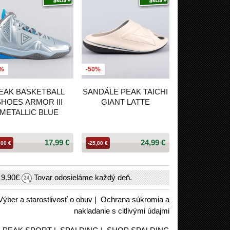
0%
-50%
EAK BASKETBALL
SANDÁLE PEAK TAICHI
SHOES ARMOR III
GIANT LATTE
METALLIC BLUE
17,99 €
24,99 €
,00 €
-25,00 €
h
9.90€
Tovar odosieláme každý deň.
Výber a starostlivosť o obuv
|
Ochrana súkromia a
nakladanie s citlivými údajmi