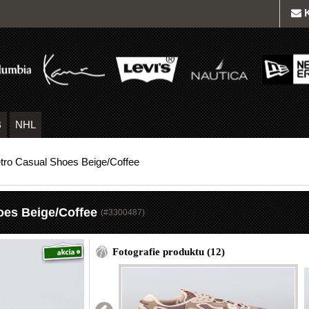
B
NHL
tro Casual Shoes Beige/Coffee
oes Beige/Coffee
(#
3300487
)
Fotografie produktu (12)