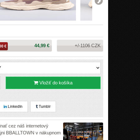
Cena:
44,99 €
+/-1106 CZK
00 €
Vložiť do košíka
LinkedIn
Tumblr
dnať cez náš internetový
edajni BBALLTOWN v nákupnom