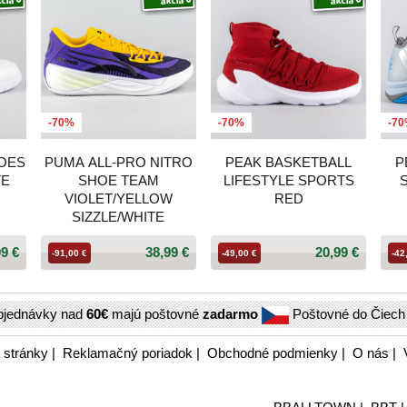
-70%
-70%
-7
OES
PUMA ALL-PRO NITRO
PEAK BASKETBALL
P
TE
SHOE TEAM
LIFESTYLE SPORTS
VIOLET/YELLOW
RED
SIZZLE/WHITE
99 €
38,99 €
20,99 €
-91,00 €
-49,00 €
-42
bjednávky nad
60€
majú poštovné
zadarmo
Poštovné do Čiec
 stránky
|
Reklamačný poriadok
|
Obchodné podmienky
|
O nás
|