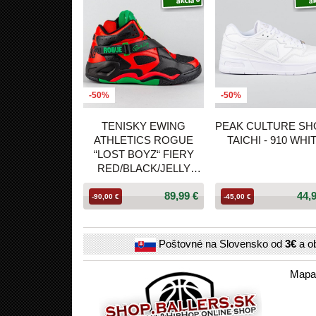
-50%
-50%
TENISKY EWING
PEAK CULTURE SH
ATHLETICS ROGUE
TAICHI - 910 WHI
“LOST BOYZ“ FIERY
RED/BLACK/JELLY
BEAN/LEMON
89,99 €
44,
-90,00 €
-45,00 €
Poštovné na Slovensko od
3€
a o
Mapa