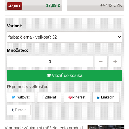
Cena:
17,99 €
+/-442 CZK
-42,00 €
Variant:
Množstvo:
Vložiť do košíka
pomoc s veľkosťou
Twittovať
Zdieľať
Pinerest
LinkedIn
Tumblr
V prípade záujmu si môžete tento produkt