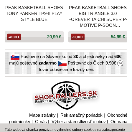
PEAK BASKETBALL SHOES
PEAK BASKETBALL SHOES
TONY PARKER TP9-II PLAY
BIG TRIANGLE 3.0
STYLE BLUE
FOREVER TAICHI SUPER P-
MOTIVE P-SOON
GREY/OFF WHITE
20,99 €
54,99 €
-49,00 €
-55,00 €
Poštovné na Slovensko od
3€
a objednávky nad
60€
majú poštovné
zadarmo
Poštovné do Čiech
9.90€
Tovar odosieláme každý deň.
Mapa stránky
|
Reklamačný poriadok
|
Obchodné
podmienky
|
O nás
|
Výber a starostlivosť o obuv
|
Ochrana
súkromia a nakladanie s citlivými údajmi
Táto webová stránka používa nevyhnutné súbory cookies na zabezpečenie