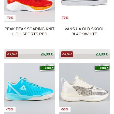
-70%
-70%
PEAK PEAK SOARING KNIT
VANS UA OLD SKOOL
HIGH SPORTS RED
BLACK/WHITE
26,99 €
23,99 €
-63,00 €
-56,00 €
-70%
-50%