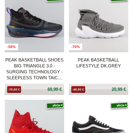
-50%
-70%
PEAK BASKETBALL SHOES
PEAK BASKETBALL
BIG TRIANGLE 3.0 -
LIFESTYLE DK.GREY
SURGING TECHNOLOGY -
SLEEPLESS TOWN TAICHI
ULTRALIGHT P-SOON ALL
69,99 €
20,99 €
BLACK
-70,00 €
-49,00 €