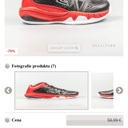
Zobraziť väčšie
-70%
Fotografie produktu (7)
Bežná
Cena
59,99 €
cena: