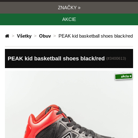
ZNAČKY
»
AKCIE
>
Všetky
>
Obuv
>
PEAK kid basketball shoes black/red
PEAK kid basketball shoes black/red
(#
3400613
)