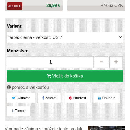
Cena:
26,99 €
+/-663 CZK
-63,00 €
Variant:
Množstvo:
Vložiť do košíka
pomoc s veľkosťou
Twittovať
Zdieľať
Pinerest
LinkedIn
Tumblr
V prípade záujmu si môžete tento produkt