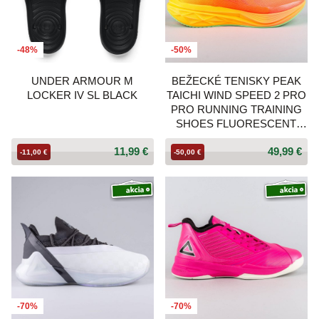
-48%
-50%
UNDER ARMOUR M
BEŽECKÉ TENISKY PEAK
LOCKER IV SL BLACK
TAICHI WIND SPEED 2 PRO
PRO RUNNING TRAINING
SHOES FLUORESCENT
WATER RED
11,99 €
49,99 €
-11,00 €
-50,00 €
-70%
-70%