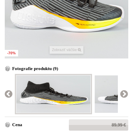
Zobraziť väčšie
-70%
Fotografie produktu (9)
Bežná
Cena
89,99 €
cena: