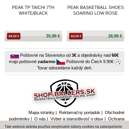
PEAK TP TAICHI 7TH
PEAK BASKETBALL SHOES
WHITE/BLACK
SOARING LOW ROSE
35,99 €
26,99 €
-84,00 €
-63,00 €
Poštovné na Slovensko od
3€
a objednávky nad
60€
majú poštovné
zadarmo
Poštovné do Čiech
9.90€
Tovar odosieláme každý deň.
Mapa stránky
|
Reklamačný poriadok
|
Obchodné
podmienky
|
O nás
|
Výber a starostlivosť o obuv
|
Ochrana
súkromia a nakladanie s citlivými údajmi
Táto webová stránka používa nevyhnutné súbory cookies na zabezpečenie