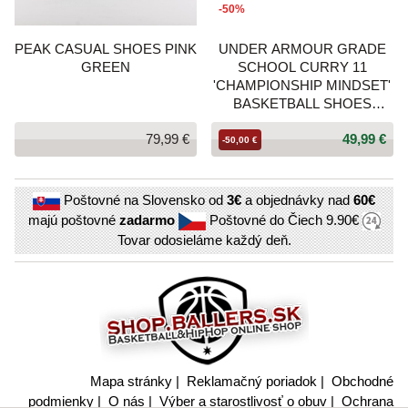
-50%
PEAK CASUAL SHOES PINK
UNDER ARMOUR GRADE
GREEN
SCHOOL CURRY 11
'CHAMPIONSHIP MINDSET'
BASKETBALL SHOES
LEMON ICE/METALLIC
79,99 €
49,99 €
GOLD/RED
-50,00 €
Poštovné na Slovensko od
3€
a objednávky nad
60€
majú poštovné
zadarmo
Poštovné do Čiech
9.90€
Tovar odosieláme každý deň.
Mapa stránky
|
Reklamačný poriadok
|
Obchodné
podmienky
|
O nás
|
Výber a starostlivosť o obuv
|
Ochrana