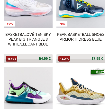
-50%
-70%
BASKETBALOVÉ TENISKY
PEAK BASKETBALL SHOES
PEAK BIG TRIANGLE 3
ARMOR III DRESS BLUE
WHITE/ELEGANT BLUE
54,99 €
17,99 €
-55,00 €
-42,00 €