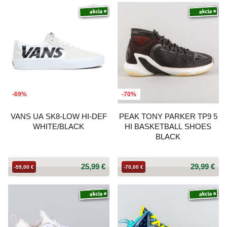
-69%
-70%
VANS UA SK8-LOW HI-DEF
PEAK TONY PARKER TP9 5
WHITE/BLACK
HI BASKETBALL SHOES
BLACK
25,99 €
29,99 €
-59,00 €
-70,00 €