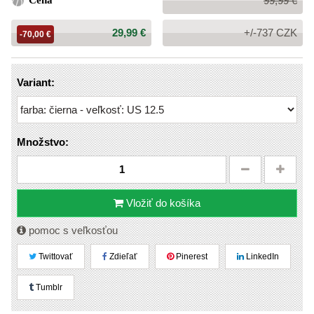
Cena
99,99 €
cena:
Cena:
29,99 €
+/-737 CZK
-70,00 €
Variant:
Množstvo:
Vložiť do košíka
pomoc s veľkosťou
Twittovať
Zdieľať
Pinerest
LinkedIn
Tumblr