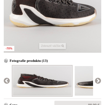
Zobraziť väčšie
-70%
Fotografie produktu (13)
Bežná