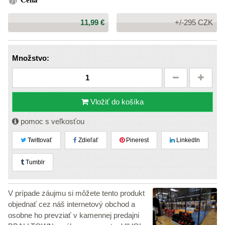
Cena
Cena:
11,99 €
+/-295 CZK
Množstvo:
Vložiť do košíka
pomoc s veľkosťou
Twittovať
Zdieľať
Pinerest
LinkedIn
Tumblr
V prípade záujmu si môžete tento produkt
objednať cez náš internetový obchod a
osobne ho prevziať v kamennej predajni