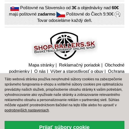
Poštovné na Slovensko od
3€
a objednávky nad
60€
majú poštovné
zadarmo
Poštovné do Čiech
9.90€
Tovar odosieláme každý deň.
Mapa stránky
|
Reklamačný poriadok
|
Obchodné
podmienky
|
O nás
|
Výber a starostlivosť o obuv
|
Ochrana
súkromia a nakladanie s citlivými údajmi
Táto webová stránka používa nevyhnutné súbory cookies na zabezpečenie
správneho fungovania e-shopu a voliteľné súbory cookies pre optimalizáciu
BBALLTOWN
|
BBT
|
PEAK SPORT
|
SPALDING
|
SHOP
prevádzky našich služieb, prispôsobenie obsahu stránky k vašim potrebám,
SPALDING
vyhodnocovanie ako využívate naše stránky a zobrazovanie relevantného
reklamného obsahu a personalizovanie reklám v partnerskej sieti. Súhlas
môžete vyjadriť prostredníctvom tlačidiel na tejto lište alebo ho upraviť v
© 2006 – 2026 Shop.Baller.sk, original design by Martin
podrobnejších nastaveniach
.
Gregor
Prijať súbory cookie