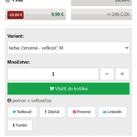
Cena
19,99 €
cena:
Cena:
9,99 €
+/-246 CZK
-10,00 €
Variant:
Množstvo:
Vložiť do košíka
pomoc s veľkosťou
Twittovať
Zdieľať
Pinerest
LinkedIn
Tumblr