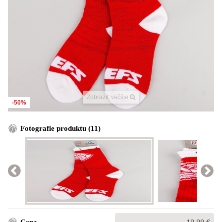
Zobraziť väčšie
-50%
Fotografie produktu (11)
Bežná