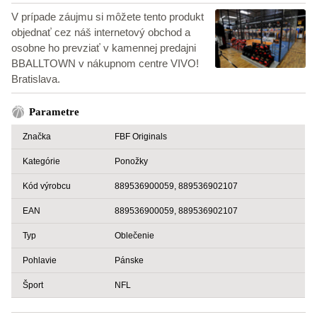
V prípade záujmu si môžete tento produkt
objednať cez náš internetový obchod a
osobne ho prevziať v kamennej predajni
BBALLTOWN v nákupnom centre VIVO!
Bratislava.
Parametre
Značka
FBF Originals
Kategórie
Ponožky
Kód výrobcu
889536900059, 889536902107
EAN
889536900059, 889536902107
Typ
Oblečenie
Pohlavie
Pánske
Šport
NFL