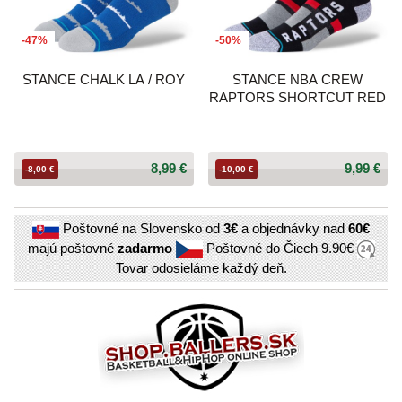
-47%
-50%
STANCE CHALK LA / ROY
STANCE NBA CREW
RAPTORS SHORTCUT RED
8,99 €
9,99 €
-8,00 €
-10,00 €
Poštovné na Slovensko od
3€
a objednávky nad
60€
majú poštovné
zadarmo
Poštovné do Čiech
9.90€
Tovar odosieláme každý deň.