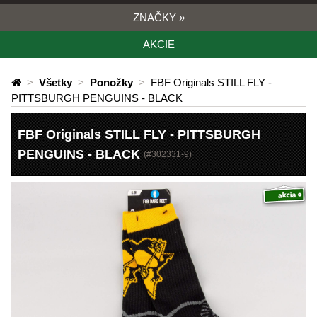
ZNAČKY
»
AKCIE
>
Všetky
>
Ponožky
>
FBF Originals STILL FLY -
PITTSBURGH PENGUINS - BLACK
FBF Originals STILL FLY - PITTSBURGH
PENGUINS - BLACK
(#
302331-9
)