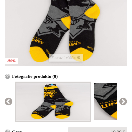
Zobraziť väčšie
-50%
Fotografie produktu (8)
Bežná