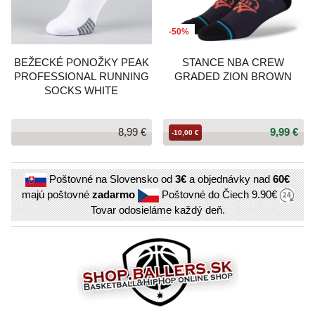
-50%
BEŽECKÉ PONOŽKY PEAK
STANCE NBA CREW
PROFESSIONAL RUNNING
GRADED ZION BROWN
SOCKS WHITE
8,99 €
9,99 €
-10,00 €
Poštovné na Slovensko od
3€
a objednávky nad
60€
majú poštovné
zadarmo
Poštovné do Čiech
9.90€
Tovar odosieláme každý deň.