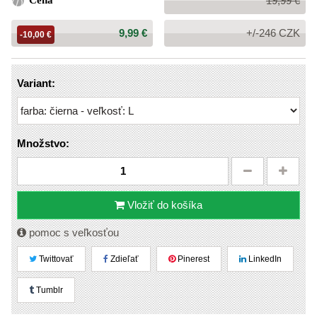
Cena
19,99 €
cena:
Cena:
9,99 €
+/-246 CZK
-10,00 €
Variant:
Množstvo:
Vložiť do košíka
pomoc s veľkosťou
Twittovať
Zdieľať
Pinerest
LinkedIn
Tumblr