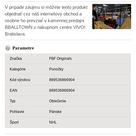
V prípade záujmu si môžete tento produkt
objednať cez náš internetový obchod a
osobne ho prevziať v kamennej predajni
BBALLTOWN v nákupnom centre VIVO!
Bratislava.
Parametre
Značka
FBF Originals
Kategórie
Ponožky
Kód výrobcu
889536866904
EAN
889536866904
Typ
Oblečenie
Pohlavie
Pánske
Šport
NHL