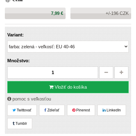
Cena:
7,99 €
+/-196 CZK
Variant:
Množstvo:
Vložiť do košíka
pomoc s veľkosťou
Twittovať
Zdieľať
Pinerest
LinkedIn
Tumblr