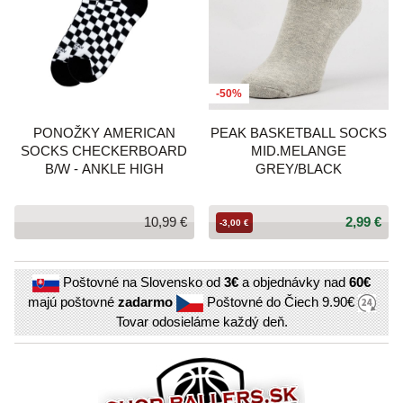
-50%
PONOŽKY AMERICAN
PEAK BASKETBALL SOCKS
SOCKS CHECKERBOARD
MID.MELANGE
B/W - ANKLE HIGH
GREY/BLACK
10,99 €
2,99 €
-3,00 €
Poštovné na Slovensko od
3€
a objednávky nad
60€
majú poštovné
zadarmo
Poštovné do Čiech
9.90€
Tovar odosieláme každý deň.