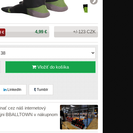
Cena:
4,99 €
+/-123 CZK
0 €
Vložiť do košíka
LinkedIn
Tumblr
dnať cez náš internetový
edajni BBALLTOWN v nákupnom