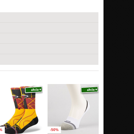
7%
-50%