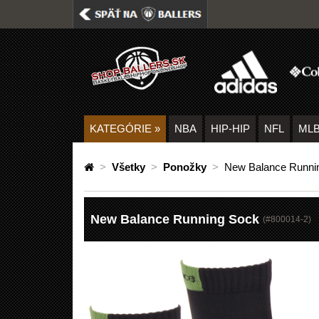
KATEGÓRIE
»
NBA
HIP-HIP
NFL
ML
>
Všetky
>
Ponožky
>
New Balance Runni
New Balance Running Sock
(#
800014-2
)