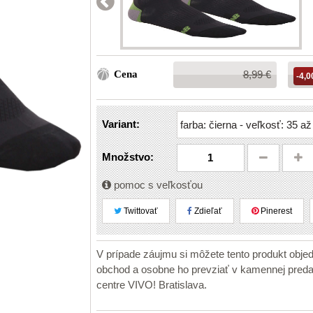
Bežná
Cena
8,99 €
-4,0
cena:
Variant:
Množstvo:
pomoc s veľkosťou
Twittovať
Zdieľať
Pinerest
V prípade záujmu si môžete tento produkt obje
obchod a osobne ho prevziať v kamennej pr
centre VIVO! Bratislava.