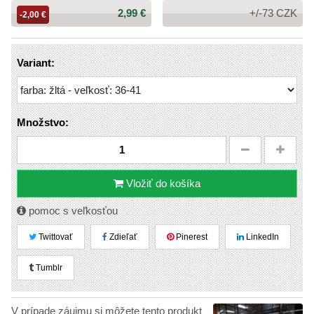
Cena:
2,99 €
+/-73 CZK
-2,00 €
Variant:
Množstvo:
Vložiť do košíka
pomoc s veľkosťou
Twittovať
Zdieľať
Pinerest
LinkedIn
Tumblr
V prípade záujmu si môžete tento produkt