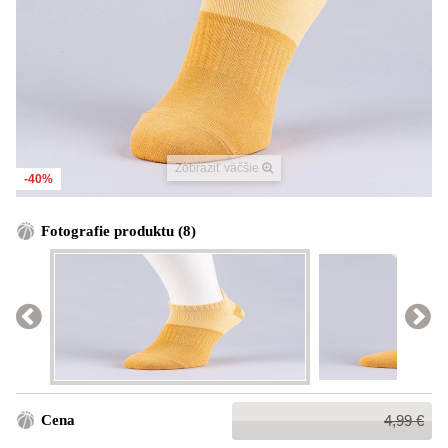
Zobraziť väčšie
-40%
Fotografie produktu (8)
Bežná
Cena
4,99 €
cena: