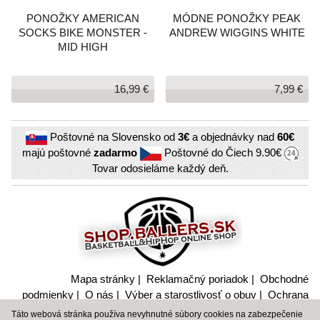
PONOŽKY AMERICAN
MÓDNE PONOŽKY PEAK
SOCKS BIKE MONSTER -
ANDREW WIGGINS WHITE
MID HIGH
16,99 €
7,99 €
Poštovné na Slovensko od
3€
a objednávky nad
60€
majú poštovné
zadarmo
Poštovné do Čiech
9.90€
Tovar odosieláme každý deň.
Mapa stránky
|
Reklamačný poriadok
|
Obchodné
podmienky
|
O nás
|
Výber a starostlivosť o obuv
|
Ochrana
súkromia a nakladanie s citlivými údajmi
Táto webová stránka používa nevyhnutné súbory cookies na zabezpečenie