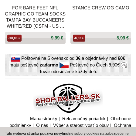
FOR BARE FEET NFL
STANCE CREW OG CAMO
GRAPHIC GO TEAM SOCKS
TAMPA BAY BUCCANEERS
WHITE/RED (OSFM - US 5-
12 / USW 6-11)
9,99 €
5,99 €
-10,00 €
-6,00 €
Poštovné na Slovensko od
3€
a objednávky nad
60€
majú poštovné
zadarmo
Poštovné do Čiech
9.90€
Tovar odosieláme každý deň.
Mapa stránky
|
Reklamačný poriadok
|
Obchodné
podmienky
|
O nás
|
Výber a starostlivosť o obuv
|
Ochrana
súkromia a nakladanie s citlivými údajmi
Táto webová stránka používa nevyhnutné súbory cookies na zabezpečenie