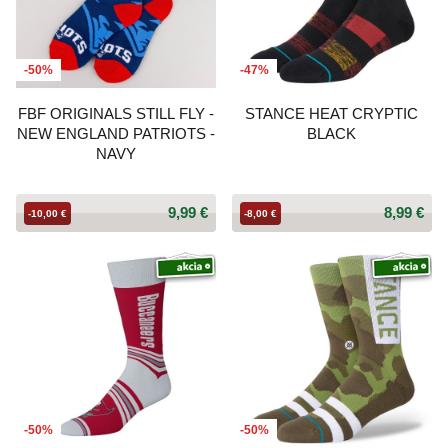
-50%
-47%
FBF ORIGINALS STILL FLY -
STANCE HEAT CRYPTIC
NEW ENGLAND PATRIOTS -
BLACK
NAVY
9,99 €
8,99 €
-10,00 €
-8,00 €
-50%
-50%