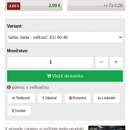
Cena:
2,99 €
+/-73 CZK
-2,00 €
Variant:
Množstvo:
Vložiť do košíka
pomoc s veľkosťou
Twittovať
Zdieľať
Pinerest
LinkedIn
Tumblr
V prípade záujmu si môžete tento produkt