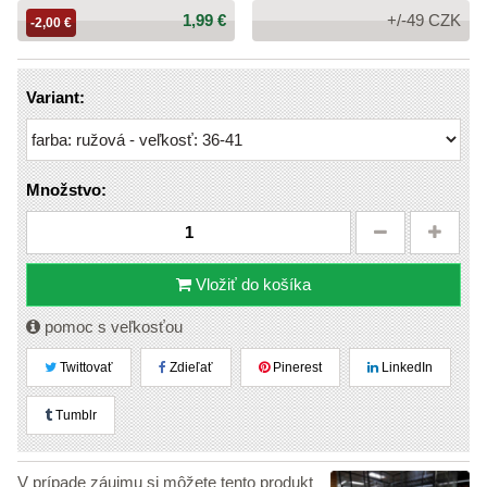
Cena:
1,99 €
+/-49 CZK
-2,00 €
Variant:
Množstvo:
Vložiť do košíka
pomoc s veľkosťou
Twittovať
Zdieľať
Pinerest
LinkedIn
Tumblr
V prípade záujmu si môžete tento produkt