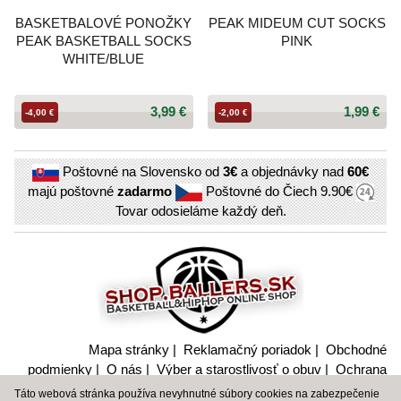
BASKETBALOVÉ PONOŽKY
PEAK MIDEUM CUT SOCKS
PEAK BASKETBALL SOCKS
PINK
WHITE/BLUE
3,99 €
1,99 €
-4,00 €
-2,00 €
Poštovné na Slovensko od
3€
a objednávky nad
60€
majú poštovné
zadarmo
Poštovné do Čiech
9.90€
Tovar odosieláme každý deň.
Mapa stránky
|
Reklamačný poriadok
|
Obchodné
podmienky
|
O nás
|
Výber a starostlivosť o obuv
|
Ochrana
súkromia a nakladanie s citlivými údajmi
Táto webová stránka používa nevyhnutné súbory cookies na zabezpečenie