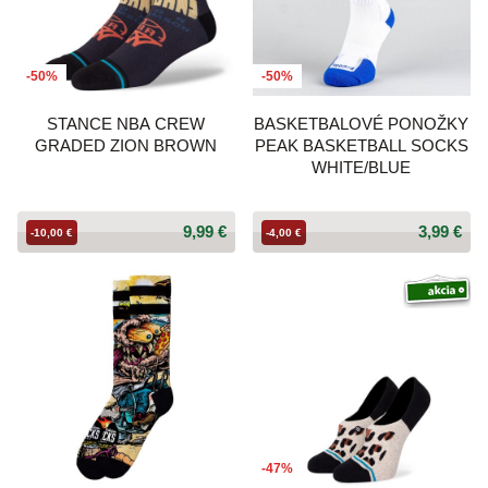
-50%
-50%
STANCE NBA CREW
BASKETBALOVÉ PONOŽKY
GRADED ZION BROWN
PEAK BASKETBALL SOCKS
WHITE/BLUE
9,99 €
3,99 €
-10,00 €
-4,00 €
-47%