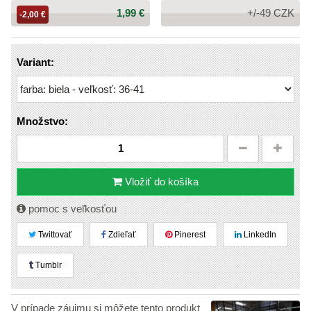
Cena:
1,99 €
+/-49 CZK
-2,00 €
Variant:
Množstvo:
Vložiť do košíka
pomoc s veľkosťou
Twittovať
Zdieľať
Pinerest
LinkedIn
Tumblr
V prípade záujmu si môžete tento produkt