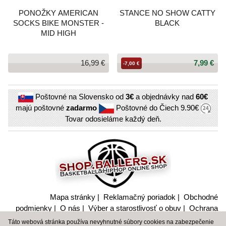
PONOŽKY AMERICAN
STANCE NO SHOW CATTY
SOCKS BIKE MONSTER -
BLACK
MID HIGH
16,99 €
7,99 €
-7,00 €
Poštovné na Slovensko od
3€
a objednávky nad
60€
majú poštovné
zadarmo
Poštovné do Čiech
9.90€
Tovar odosieláme každý deň.
Mapa stránky
|
Reklamačný poriadok
|
Obchodné
podmienky
|
O nás
|
Výber a starostlivosť o obuv
|
Ochrana
súkromia a nakladanie s citlivými údajmi
Táto webová stránka používa nevyhnutné súbory cookies na zabezpečenie