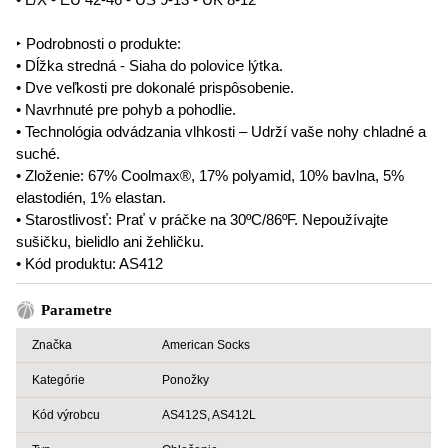
‣ Podrobnosti o produkte:
• Dĺžka stredná - Siaha do polovice lýtka.
• Dve veľkosti pre dokonalé prispôsobenie.
• Navrhnuté pre pohyb a pohodlie.
• Technológia odvádzania vlhkosti – Udrží vaše nohy chladné a
suché.
• Zloženie: 67% Coolmax®, 17% polyamid, 10% bavlna, 5%
elastodién, 1% elastan.
• Starostlivosť: Prať v práčke na 30ºC/86ºF. Nepoužívajte
sušičku, bielidlo ani žehličku.
• Kód produktu: AS412
Parametre
Značka
American Socks
Kategórie
Ponožky
Kód výrobcu
AS412S, AS412L