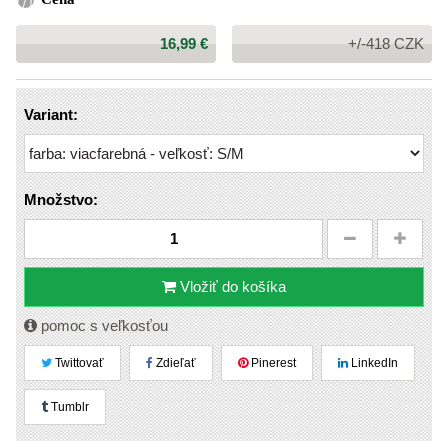
Cena:
16,99 €
+/-418 CZK
Variant:
Množstvo:
Vložiť do košíka
pomoc s veľkosťou
Twittovať
Zdieľať
Pinerest
LinkedIn
Tumblr