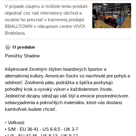
V prípade záujmu si môžete tento produkt
objednať cez náš internetový obchod a
osobne ho prevziať v kamennej predajni
BBALLTOWN v nákupnom centre VIVO!
Bratislava.
O produkte
Ponožky Shadow
Inšpirované životným štýlom boardových športov a
alternatívnej kultúry. American Socks sú navrhnuté pre pohyb a
odolnosť. Zosilnená päta, podrážka a špička poskytujú
pohodlný krok a vysoký výkon v každodennom živote.
Jedinečné dizajny odrážajú váš štýl a emócie prostredníctvom
sebavyjadrenia a pokročilých materiálov, ktoré vás dostanú
kamkoľvek budete chcieť.
‣ Veľkosti:
• S/M - EU 36-41 - US 6-8.5 - UK 3-7
• L/X - EU 42-46 - US 9-13 - UK 8-12