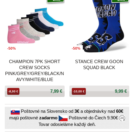
-50%
-50%
CHAMPION 7PK SHORT
STANCE CREW GOON
CREW SOCKS
SQUAD BLACK
PINK/GREY/GREY/BLACK/N
AVY/WHITE/BLUE
7,99 €
9,99 €
-8,00 €
-10,00 €
Poštovné na Slovensko od
3€
a objednávky nad
60€
majú poštovné
zadarmo
Poštovné do Čiech
9.90€
Tovar odosieláme každý deň.