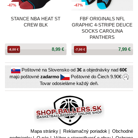
-47%
-47%
STANCE NBA HEAT ST
FBF ORIGINALS NFL
CREW BLK
GRAPHIC 4-STRIPE DEUCE
SOCKS CAROLINA
PANTHERS
8,99 €
7,99 €
-8,00 €
-7,00 €
Poštovné na Slovensko od
3€
a objednávky nad
60€
majú poštovné
zadarmo
Poštovné do Čiech
9.90€
Tovar odosieláme každý deň.
Mapa stránky
|
Reklamačný poriadok
|
Obchodné
podmienky
|
O nás
|
Výber a starostlivosť o obuv
|
Ochrana