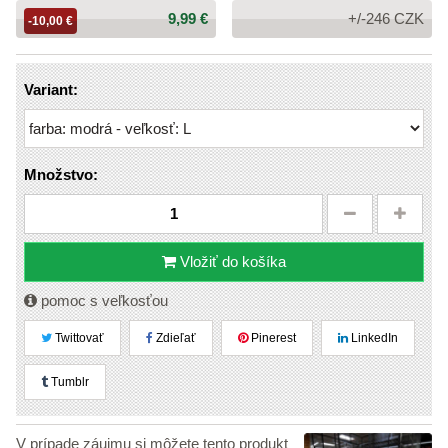
Cena:
9,99 €
+/-246 CZK
-10,00 €
Variant:
Množstvo:
Vložiť do košíka
pomoc s veľkosťou
Twittovať
Zdieľať
Pinerest
LinkedIn
Tumblr
V prípade záujmu si môžete tento produkt