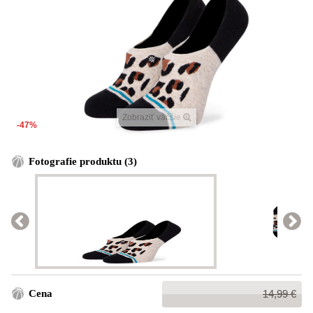
Zobraziť väčšie
-47%
Fotografie produktu (3)
Bežná
Cena
14,99 €
cena: