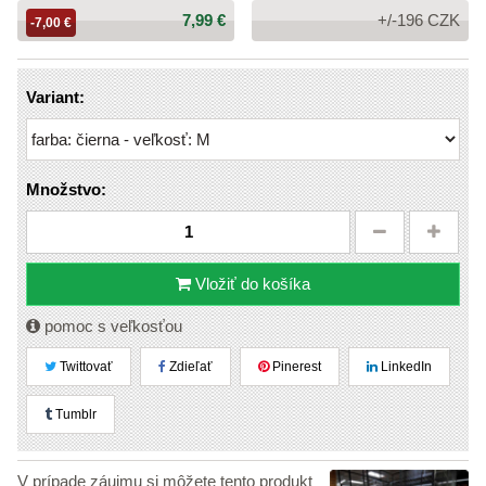
Cena:
7,99 €
+/-196 CZK
-7,00 €
Variant:
Množstvo:
Vložiť do košíka
pomoc s veľkosťou
Twittovať
Zdieľať
Pinerest
LinkedIn
Tumblr
V prípade záujmu si môžete tento produkt