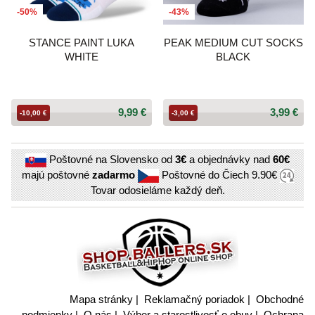
-50%
-43%
STANCE PAINT LUKA
PEAK MEDIUM CUT SOCKS
WHITE
BLACK
9,99 €
3,99 €
-10,00 €
-3,00 €
Poštovné na Slovensko od
3€
a objednávky nad
60€
majú poštovné
zadarmo
Poštovné do Čiech
9.90€
Tovar odosieláme každý deň.
Mapa stránky
|
Reklamačný poriadok
|
Obchodné
podmienky
|
O nás
|
Výber a starostlivosť o obuv
|
Ochrana