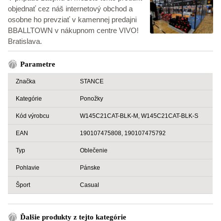
objednať cez náš internetový obchod a
osobne ho prevziať v kamennej predajni
BBALLTOWN v nákupnom centre VIVO!
Bratislava.
Parametre
Značka
STANCE
Kategórie
Ponožky
Kód výrobcu
W145C21CAT-BLK-M, W145C21CAT-BLK-S
EAN
190107475808, 190107475792
Typ
Oblečenie
Pohlavie
Pánske
Šport
Casual
Ďalšie produkty z tejto kategórie