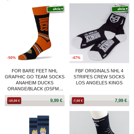
-50%
-47%
FOR BARE FEET NHL
FBF ORIGINALS NHL 4
GRAPHIC GO TEAM SOCKS
STRIPES CREW SOCKS
ANAHEIM DUCKS
LOS ANGELES KINGS
ORANGE/BLACK (OSFM -
US 5-12 / USW 6-11)
9,99 €
7,99 €
-10,00 €
-7,00 €