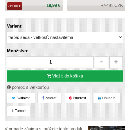
Cena:
19,99 €
+/-491 CZK
-15,00 €
Variant:
Množstvo:
Vložiť do košíka
pomoc s veľkosťou
Twittovať
Zdieľať
Pinerest
LinkedIn
Tumblr
V prípade záujmu si môžete tento produkt