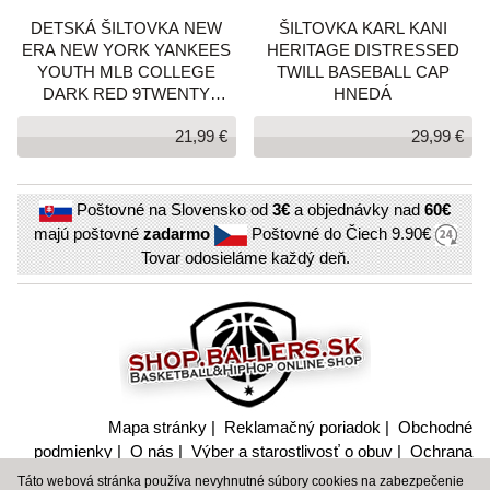
DETSKÁ ŠILTOVKA NEW
ŠILTOVKA KARL KANI
ERA NEW YORK YANKEES
HERITAGE DISTRESSED
YOUTH MLB COLLEGE
TWILL BASEBALL CAP
DARK RED 9TWENTY
HNEDÁ
ADJUSTABLE CAP
21,99 €
29,99 €
BORDOVÁ
Poštovné na Slovensko od
3€
a objednávky nad
60€
majú poštovné
zadarmo
Poštovné do Čiech
9.90€
Tovar odosieláme každý deň.
Mapa stránky
|
Reklamačný poriadok
|
Obchodné
podmienky
|
O nás
|
Výber a starostlivosť o obuv
|
Ochrana
súkromia a nakladanie s citlivými údajmi
Táto webová stránka používa nevyhnutné súbory cookies na zabezpečenie