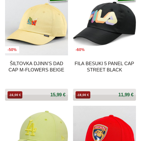
-50%
-60%
ŠILTOVKA DJINN'S DAD
FILA BESUKI 5 PANEL CAP
CAP M-FLOWERS BEIGE
STREET BLACK
15,99 €
11,99 €
-16,00 €
-18,00 €