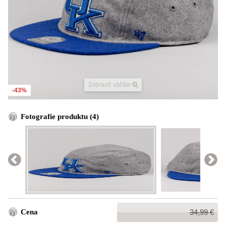
Zobraziť väčšie
-43%
Fotografie produktu (4)
Bežná
Cena
34,99 €
cena: