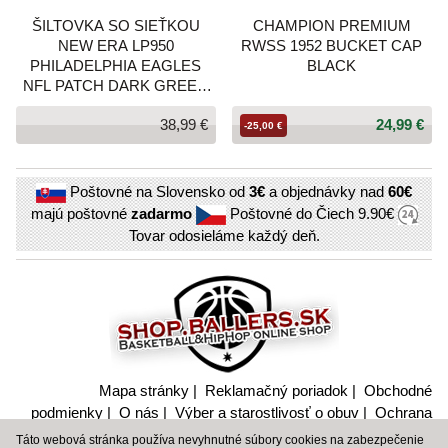
ŠILTOVKA SO SIEŤKOU
CHAMPION PREMIUM
NEW ERA LP950
RWSS 1952 BUCKET CAP
PHILADELPHIA EAGLES
BLACK
NFL PATCH DARK GREEN
LOW PROFILE 9FIFTY
38,99 €
24,99 €
SNAPBACK CAP
-25,00 €
TMAVOZELENÁ
Poštovné na Slovensko od
3€
a objednávky nad
60€
majú poštovné
zadarmo
Poštovné do Čiech
9.90€
Tovar odosieláme každý deň.
Mapa stránky
|
Reklamačný poriadok
|
Obchodné
podmienky
|
O nás
|
Výber a starostlivosť o obuv
|
Ochrana
súkromia a nakladanie s citlivými údajmi
Táto webová stránka používa nevyhnutné súbory cookies na zabezpečenie