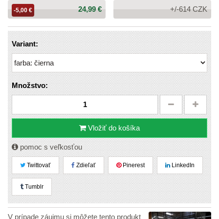
Cena:
24,99 €
+/-614 CZK
-5,00 €
Variant:
Množstvo:
Vložiť do košíka
pomoc s veľkosťou
Twittovať
Zdieľať
Pinerest
LinkedIn
Tumblr
V prípade záujmu si môžete tento produkt