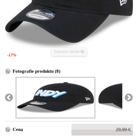
Zobraziť väčšie
-17%
Fotografie produktu (8)
Bežná
Cena
29,99 €
cena: