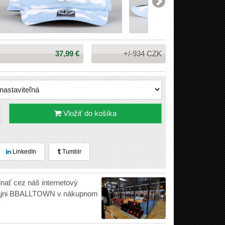
Cena:
37,99 €
+/-934 CZK
Vložiť do košíka
LinkedIn
Tumblr
dnať cez náš internetový
edajni BBALLTOWN v nákupnom