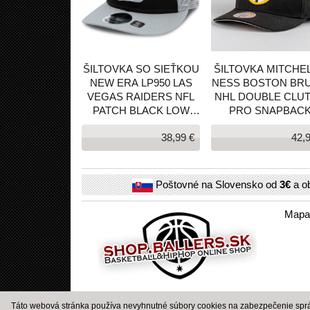
ŠILTOVKA SO SIEŤKOU
ŠILTOVKA MITCHEL
NEW ERA LP950 LAS
NESS BOSTON BRU
VEGAS RAIDERS NFL
NHL DOUBLE CLU
PATCH BLACK LOW
PRO SNAPBAC
PROFILE 9FIFTY
ČIERNA
38,99 €
42,
SNAPBACK CAP
ČIERNA
Poštovné na Slovensko od
3€
a o
Mapa
Táto webová stránka používa nevyhnutné súbory cookies na zabezpečenie správ