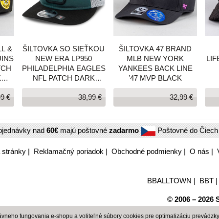
L &
ŠILTOVKA SO SIEŤKOU
ŠILTOVKA 47 BRAND
INS
NEW ERA LP950
MLB NEW YORK
LI
TCH
PHILADELPHIA EAGLES
YANKEES BACK LINE
K
NFL PATCH DARK
’47 MVP BLACK
GREEN LOW PROFILE
99 €
38,99 €
32,99 €
9FIFTY SNAPBACK CAP
TMAVOZELENÁ
bjednávky nad
60€
majú poštovné
zadarmo
Poštovné do Čiec
 stránky
|
Reklamačný poriadok
|
Obchodné podmienky
|
O nás
|
BBALLTOWN
|
BBT
© 2006 – 2026 S
neho fungovania e-shopu a voliteľné súbory cookies pre optimalizáciu prevádzky 