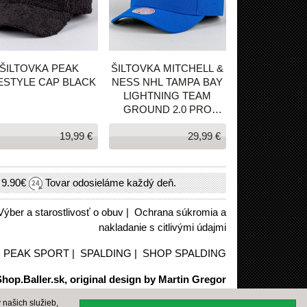
ŠILTOVKA PEAK
ŠILTOVKA MITCHELL &
FESTYLE CAP BLACK
NESS NHL TAMPA BAY
LIGHTNING TEAM
GROUND 2.0 PRO
SNAPBACK MODRÁ
19,99 €
29,99 €
h
9.90€
Tovar odosieláme každý deň.
Výber a starostlivosť o obuv
|
Ochrana súkromia a
nakladanie s citlivými údajmi
|
PEAK SPORT
|
SPALDING
|
SHOP SPALDING
hop.Baller.sk, original design by Martin Gregor
našich služieb,