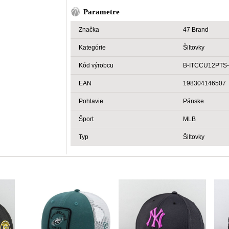
Parametre
Značka
47 Brand
Kategórie
Šiltovky
Kód výrobcu
B-ITCCU12PTS
EAN
198304146507
Pohlavie
Pánske
Šport
MLB
Typ
Šiltovky