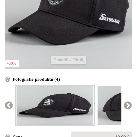
Zobraziť väčšie
-50%
Fotografie produktu (4)
Bežná