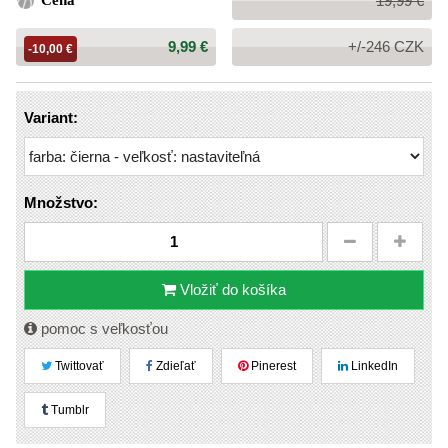
Cena
19,99 €
cena:
Cena:
9,99 €
+/-246 CZK
-10,00 €
Variant:
Množstvo:
Vložiť do košíka
pomoc s veľkosťou
Twittovať
Zdieľať
Pinerest
LinkedIn
Tumblr