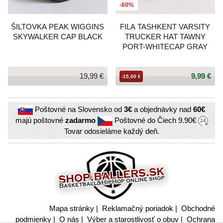
-60%
ŠILTOVKA PEAK WIGGINS
FILA TASHKENT VARSITY
SKYWALKER CAP BLACK
TRUCKER HAT TAWNY
PORT-WHITECAP GRAY
19,99 €
9,99 €
-15,00 €
Poštovné na Slovensko od
3€
a objednávky nad
60€
majú poštovné
zadarmo
Poštovné do Čiech
9.90€
Tovar odosieláme každý deň.
Mapa stránky
|
Reklamačný poriadok
|
Obchodné
podmienky
|
O nás
|
Výber a starostlivosť o obuv
|
Ochrana