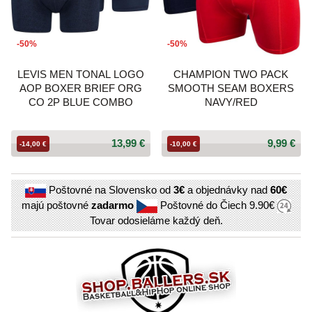
-50%
-50%
LEVIS MEN TONAL LOGO
CHAMPION TWO PACK
AOP BOXER BRIEF ORG
SMOOTH SEAM BOXERS
CO 2P BLUE COMBO
NAVY/RED
13,99 €
9,99 €
-14,00 €
-10,00 €
Poštovné na Slovensko od
3€
a objednávky nad
60€
majú poštovné
zadarmo
Poštovné do Čiech
9.90€
Tovar odosieláme každý deň.