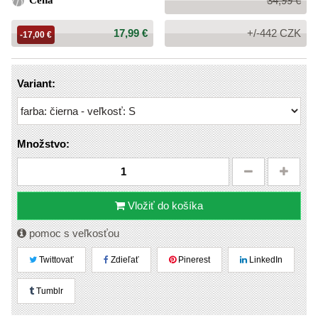
Cena
34,99 €
cena:
Cena:
17,99 €
+/-442 CZK
-17,00 €
Variant:
Množstvo:
Vložiť do košíka
pomoc s veľkosťou
Twittovať
Zdieľať
Pinerest
LinkedIn
Tumblr