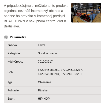
V prípade záujmu si môžete tento produkt
objednať cez náš internetový obchod a
osobne ho prevziať v kamennej predajni
BBALLTOWN v nákupnom centre VIVO!
Bratislava.
Parametre
Značka
Levi's
Kategórie
Spodné prádlo
Kód výrobcu
701203917
8720245183260, 8720245183277,
EAN
8720245183284, 8720245183291
Typ
Oblečenie
Pohlavie
Pánske
Šport
HIP-HOP