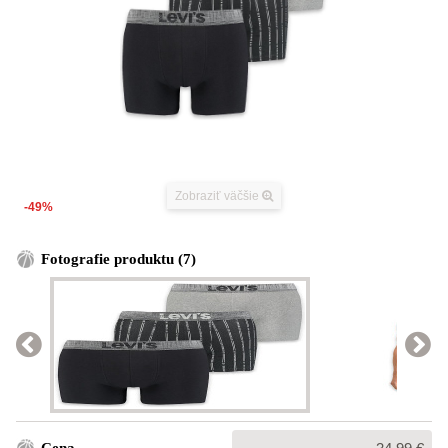
Zobraziť väčšie
-49%
Fotografie produktu (7)
Bežná