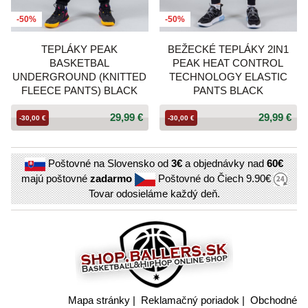
-50%
-50%
TEPLÁKY PEAK
BEŽECKÉ TEPLÁKY 2IN1
BASKETBAL
PEAK HEAT CONTROL
UNDERGROUND (KNITTED
TECHNOLOGY ELASTIC
FLEECE PANTS) BLACK
PANTS BLACK
29,99 €
29,99 €
-30,00 €
-30,00 €
Poštovné na Slovensko od
3€
a objednávky nad
60€
majú poštovné
zadarmo
Poštovné do Čiech
9.90€
Tovar odosieláme každý deň.
Mapa stránky
|
Reklamačný poriadok
|
Obchodné