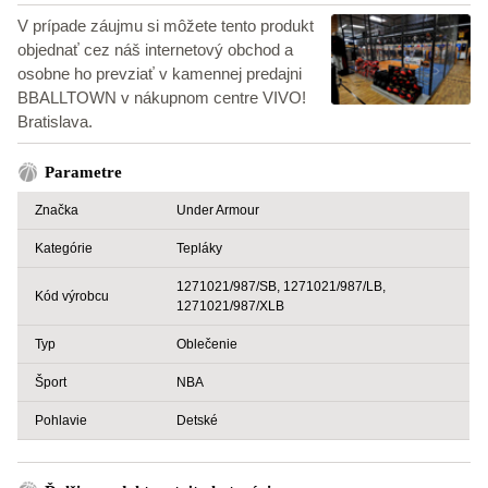
V prípade záujmu si môžete tento produkt
objednať cez náš internetový obchod a
osobne ho prevziať v kamennej predajni
BBALLTOWN v nákupnom centre VIVO!
Bratislava.
Parametre
Značka
Under Armour
Kategórie
Tepláky
1271021/987/SB, 1271021/987/LB,
Kód výrobcu
1271021/987/XLB
Typ
Oblečenie
Šport
NBA
Pohlavie
Detské