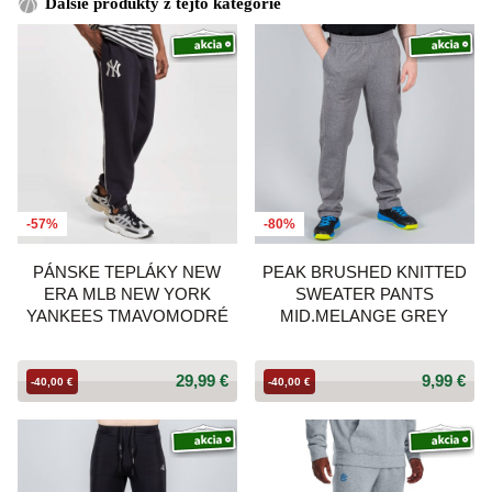
Ďalšie produkty z tejto kategórie
-57%
-80%
PÁNSKE TEPLÁKY NEW
PEAK BRUSHED KNITTED
ERA MLB NEW YORK
SWEATER PANTS
YANKEES TMAVOMODRÉ
MID.MELANGE GREY
29,99 €
9,99 €
-40,00 €
-40,00 €