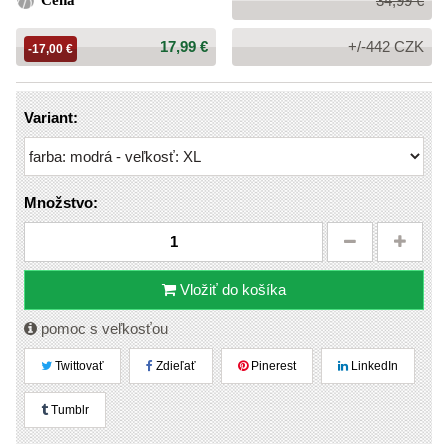
Cena
34,99 €
cena:
Cena:
17,99 €
+/-442 CZK
-17,00 €
Variant:
Množstvo:
Vložiť do košíka
pomoc s veľkosťou
Twittovať
Zdieľať
Pinerest
LinkedIn
Tumblr