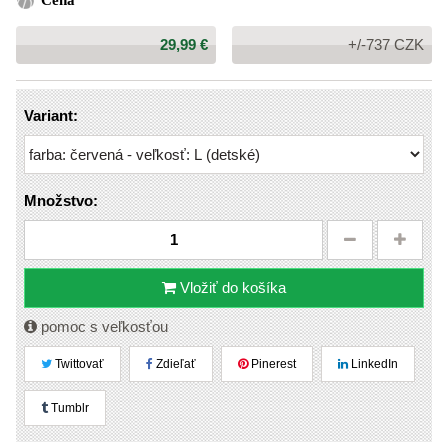
Cena
Cena:
29,99 €
+/-737 CZK
Variant:
Množstvo:
Vložiť do košíka
pomoc s veľkosťou
Twittovať
Zdieľať
Pinerest
LinkedIn
Tumblr