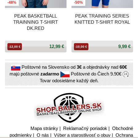
-48%
-50%
PEAK BASKETBALL
PEAK TRAINING SERIES
TRAINNING T-SHIRT
KNITTED T-SHIRT ROYAL
DK.RED
12,99 €
9,99 €
-12,00 €
-10,00 €
Poštovné na Slovensko od
3€
a objednávky nad
60€
majú poštovné
zadarmo
Poštovné do Čiech
9.90€
Tovar odosieláme každý deň.
Mapa stránky
|
Reklamačný poriadok
|
Obchodné
podmienky
|
O nás
|
Výber a starostlivosť o obuv
|
Ochrana