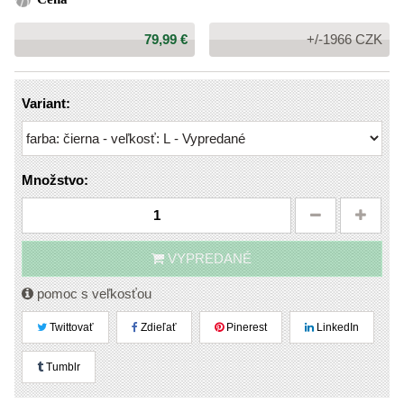
Cena:
79,99 €
+/-1966 CZK
Variant:
Množstvo:
VYPREDANÉ
pomoc s veľkosťou
Twittovať
Zdieľať
Pinerest
LinkedIn
Tumblr