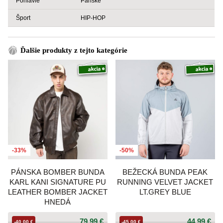
Pohlavie
Pánske
Šport
HIP-HOP
Ďalšie produkty z tejto kategórie
-33%
-50%
PÁNSKA BOMBER BUNDA
BEŽECKÁ BUNDA PEAK
KARL KANI SIGNATURE PU
RUNNING VELVET JACKET
LEATHER BOMBER JACKET
LT.GREY BLUE
HNEDÁ
79,99 €
44,99 €
-40,00 €
-45,00 €