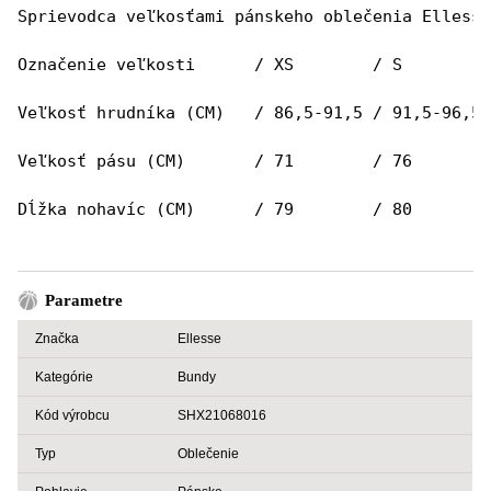
Sprievodca veľkosťami pánskeho oblečenia Ellesse
Označenie veľkosti 	/ XS        
Veľkosť hrudníka (CM) 	/ 86,5-91
Veľkosť pásu (CM) 	/ 71        
Dĺžka nohavíc (CM) 	/ 79        
Parametre
Značka
Ellesse
Kategórie
Bundy
Kód výrobcu
SHX21068016
Typ
Oblečenie