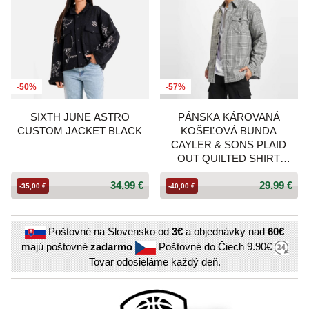
-50%
-57%
SIXTH JUNE ASTRO
PÁNSKA KÁROVANÁ
CUSTOM JACKET BLACK
KOŠEĽOVÁ BUNDA
CAYLER & SONS PLAID
OUT QUILTED SHIRT
JACKET ČIERNO-BIELA
34,99 €
29,99 €
-35,00 €
-40,00 €
Poštovné na Slovensko od
3€
a objednávky nad
60€
majú poštovné
zadarmo
Poštovné do Čiech
9.90€
Tovar odosieláme každý deň.