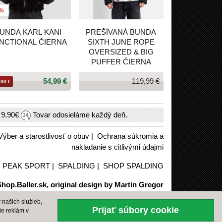
1%
UNDA KARL KANI
PREŠÍVANÁ BUNDA
NCTIONAL ČIERNA
SIXTH JUNE ROPE
OVERSIZED & BIG
PUFFER ČIERNA
54,99 €
119,99 €
,00 €
h
9.90€
Tovar odosieláme každý deň.
Výber a starostlivosť o obuv
|
Ochrana súkromia a
nakladanie s citlivými údajmi
|
PEAK SPORT
|
SPALDING
|
SHOP SPALDING
hop.Baller.sk, original design by Martin Gregor
našich služieb,
Prijať súbory cookie
ie reklám v