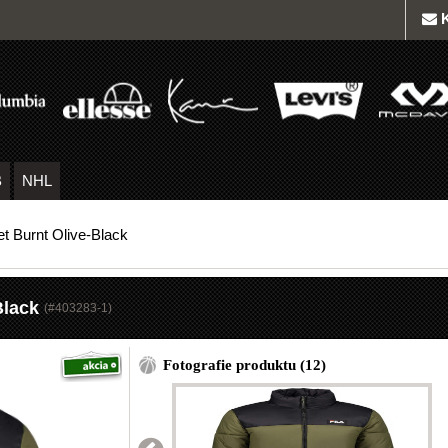
B
NHL
et Burnt Olive-Black
Black
(#
403283-1
)
Fotografie produktu (12)