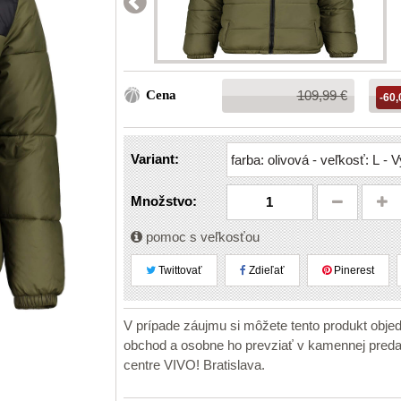
Bežná
Cena
109,99 €
-60,
cena:
Variant:
Množstvo:
pomoc s veľkosťou
Twittovať
Zdieľať
Pinerest
V prípade záujmu si môžete tento produkt obje
obchod a osobne ho prevziať v kamennej pr
centre VIVO! Bratislava.