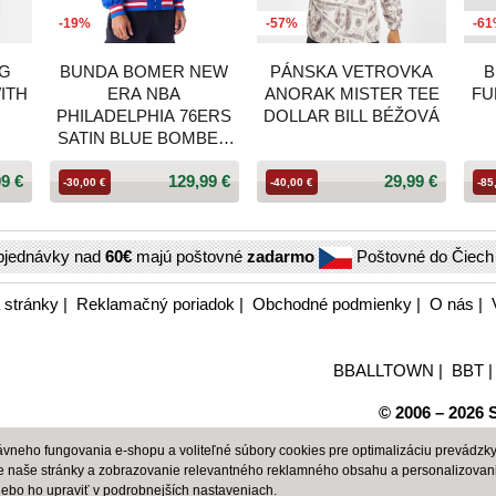
-19%
-57%
-6
NG
BUNDA BOMER NEW
PÁNSKA VETROVKA
B
ITH
ERA NBA
ANORAK MISTER TEE
FU
PHILADELPHIA 76ERS
DOLLAR BILL BÉŽOVÁ
SATIN BLUE BOMBER
JACKET MODRÁ
99 €
129,99 €
29,99 €
-30,00 €
-40,00 €
-85
bjednávky nad
60€
majú poštovné
zadarmo
Poštovné do Čiec
 stránky
|
Reklamačný poriadok
|
Obchodné podmienky
|
O nás
|
BBALLTOWN
|
BBT
© 2006 – 2026 S
neho fungovania e-shopu a voliteľné súbory cookies pre optimalizáciu prevádzky 
e naše stránky a zobrazovanie relevantného reklamného obsahu a personalizovan
alebo ho upraviť v
podrobnejších nastaveniach
.