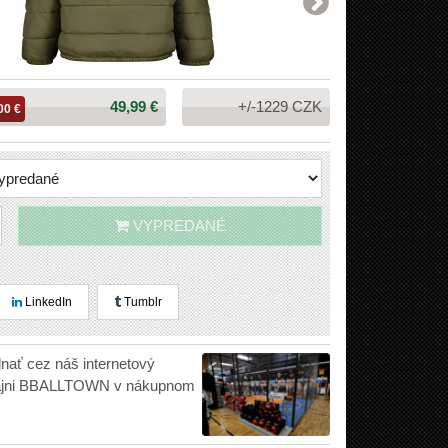
Cena:
49,99 €
+/-1229 CZK
00 €
VYPREDANÉ
LinkedIn
Tumblr
dnať cez náš internetový
edajni BBALLTOWN v nákupnom