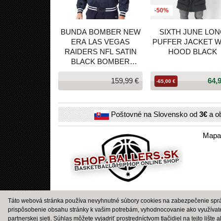
-50%
BUNDA BOMBER NEW
SIXTH JUNE LO
ERA LAS VEGAS
PUFFER JACKET W
RAIDERS NFL SATIN
HOOD BLACK
BLACK BOMBER
JACKET ČIERNA
159,99 €
64,
-65,00 €
Poštovné na Slovensko od
3€
a o
Mapa
Táto webová stránka používa nevyhnutné súbory cookies na zabezpečenie správ
prispôsobenie obsahu stránky k vašim potrebám, vyhodnocovanie ako využívat
partnerskej sieti. Súhlas môžete vyjadriť prostredníctvom tlačidiel na tejto lište 