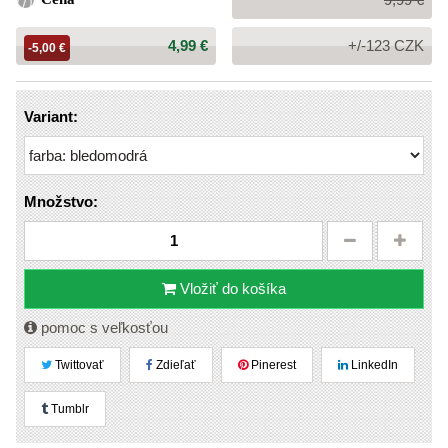
cena:
Cena:
4,99 €
+/-123 CZK
-5,00 €
Variant:
Množstvo:
Vložiť do košíka
pomoc s veľkosťou
Twittovať
Zdieľať
Pinerest
LinkedIn
Tumblr