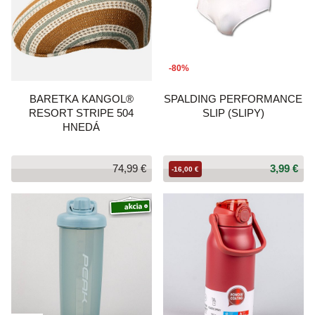
-80%
BARETKA KANGOL®
SPALDING PERFORMANCE
RESORT STRIPE 504
SLIP (SLIPY)
HNEDÁ
74,99 €
3,99 €
-16,00 €