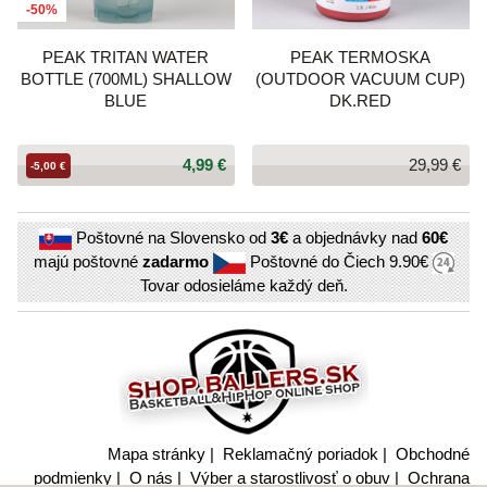
-50%
PEAK TRITAN WATER
PEAK TERMOSKA
BOTTLE (700ML) SHALLOW
(OUTDOOR VACUUM CUP)
BLUE
DK.RED
4,99 €
29,99 €
-5,00 €
Poštovné na Slovensko od
3€
a objednávky nad
60€
majú poštovné
zadarmo
Poštovné do Čiech
9.90€
Tovar odosieláme každý deň.
Mapa stránky
|
Reklamačný poriadok
|
Obchodné
podmienky
|
O nás
|
Výber a starostlivosť o obuv
|
Ochrana