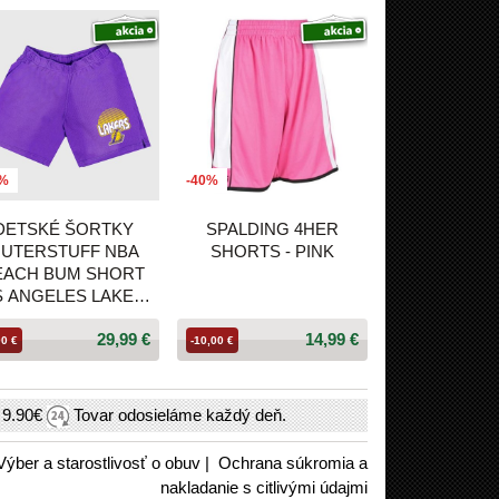
7%
-40%
DETSKÉ ŠORTKY
SPALDING 4HER
UTERSTUFF NBA
SHORTS - PINK
EACH BUM SHORT
S ANGELES LAKERS
FIALOVÉ
29,99 €
14,99 €
00 €
-10,00 €
h
9.90€
Tovar odosieláme každý deň.
Výber a starostlivosť o obuv
|
Ochrana súkromia a
nakladanie s citlivými údajmi