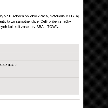
ý v 90. rokoch obliekol 2Paca, Notorious B.I.G. aj
nticita zo samotnej ulice. Celý príbeh značky
álnych kolekcií zase tu v BBALLTOWN.
MQ22151LBLU