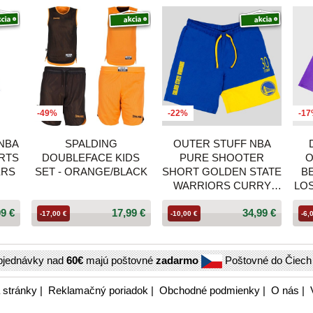
-49%
-22%
-1
 NBA
SPALDING
OUTER STUFF NBA
RTS
DOUBLEFACE KIDS
PURE SHOOTER
O
ERS
SET - ORANGE/BLACK
SHORT GOLDEN STATE
B
WARRIORS CURRY
LO
STEPHEN
99 €
17,99 €
34,99 €
BLUE/YELLOW
-17,00 €
-10,00 €
-6,
bjednávky nad
60€
majú poštovné
zadarmo
Poštovné do Čiec
 stránky
|
Reklamačný poriadok
|
Obchodné podmienky
|
O nás
|