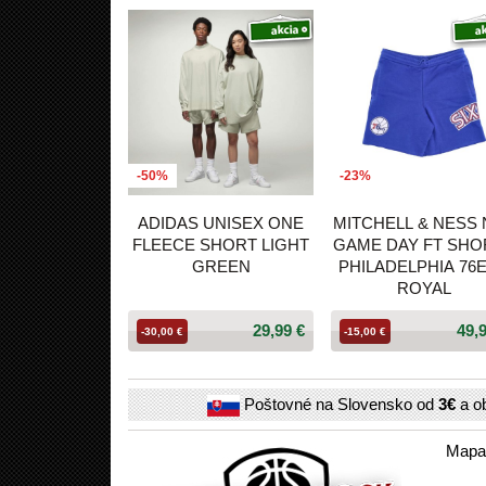
-50%
-23%
ADIDAS UNISEX ONE
MITCHELL & NESS
FLEECE SHORT LIGHT
GAME DAY FT SHO
GREEN
PHILADELPHIA 76
ROYAL
29,99 €
49,
-30,00 €
-15,00 €
Poštovné na Slovensko od
3€
a o
Mapa