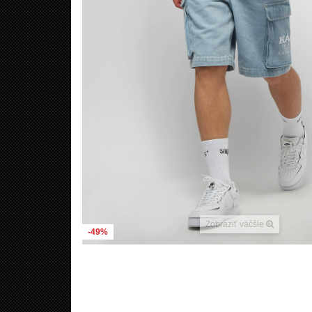
Zobraziť väčšie
-49%