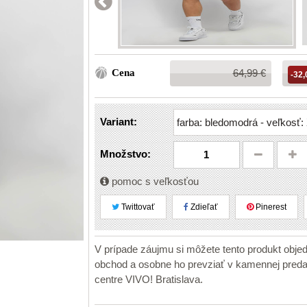
Bežná
Cena
64,99 €
-32,
cena:
Variant:
Množstvo:
pomoc s veľkosťou
Twittovať
Zdieľať
Pinerest
V prípade záujmu si môžete tento produkt obje
obchod a osobne ho prevziať v kamennej pr
centre VIVO! Bratislava.