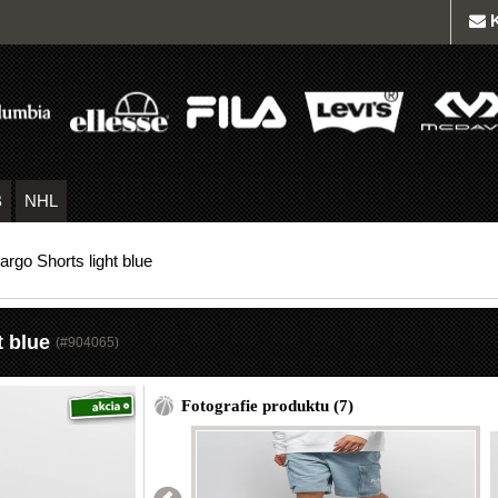
B
NHL
rgo Shorts light blue
t blue
(#
904065
)
Fotografie produktu (7)