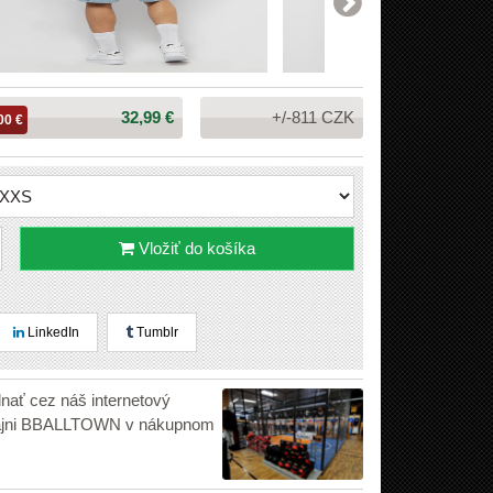
Cena:
32,99 €
+/-811 CZK
00 €
Vložiť do košíka
LinkedIn
Tumblr
dnať cez náš internetový
edajni BBALLTOWN v nákupnom