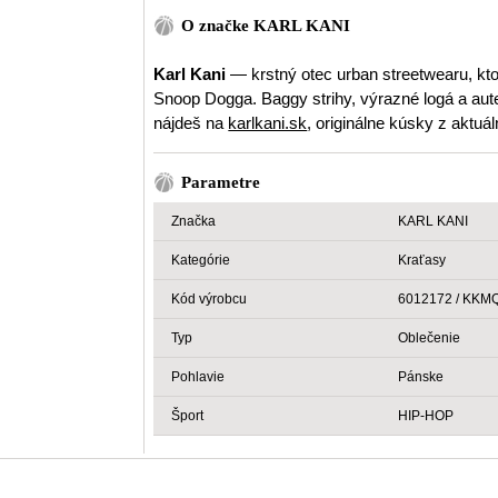
O značke KARL KANI
Karl Kani
— krstný otec urban streetwearu, ktor
Snoop Dogga. Baggy strihy, výrazné logá a aute
nájdeš na
karlkani.sk
, originálne kúsky z aktu
Parametre
Značka
KARL KANI
Kategórie
Kraťasy
Kód výrobcu
6012172 / KK
Typ
Oblečenie
Pohlavie
Pánske
Šport
HIP-HOP