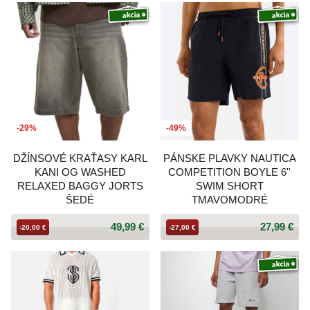
-29%
-49%
DŽÍNSOVÉ KRAŤASY KARL
PÁNSKE PLAVKY NAUTICA
KANI OG WASHED
COMPETITION BOYLE 6''
RELAXED BAGGY JORTS
SWIM SHORT
ŠEDÉ
TMAVOMODRÉ
49,99 €
27,99 €
-20,00 €
-27,00 €