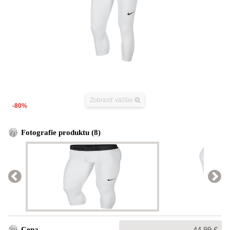
Zobraziť väčšie
-80%
Fotografie produktu (8)
Bežná
Cena
44,99 €