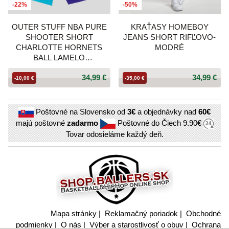
-22%
-50%
OUTER STUFF NBA PURE
KRAŤASY HOMEBOY
SHOOTER SHORT
JEANS SHORT RIFĽOVO-
CHARLOTTE HORNETS
MODRÉ
BALL LAMELO
TEAL/PURPLE
34,99 €
34,99 €
-10,00 €
-35,00 €
Poštovné na Slovensko od
3€
a objednávky nad
60€
majú poštovné
zadarmo
Poštovné do Čiech
9.90€
Tovar odosieláme každý deň.
Mapa stránky
|
Reklamačný poriadok
|
Obchodné
podmienky
|
O nás
|
Výber a starostlivosť o obuv
|
Ochrana