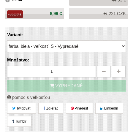
cena:
Cena:
8,99 €
+/-221 CZK
-36,00 €
Variant:
Množstvo:
VYPREDANÉ
pomoc s veľkosťou
Twittovať
Zdieľať
Pinerest
LinkedIn
Tumblr