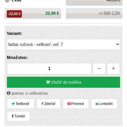
Cena
44,99 €
cena:
Cena:
22,99 €
+/-565 CZK
-22,00 €
Variant:
Množstvo:
Vložiť do košíka
pomoc s veľkosťou
Twittovať
Zdieľať
Pinerest
LinkedIn
Tumblr