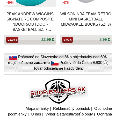
-49%
-47%
PEAK ANDREW WIGGINS
WILSON NBA TEAM RETRO
SIGNATURE COMPOSITE
MINI BASKETBALL
INDOOR/OUTDOOR
MILWAUKEE BUCKS (SZ. 3)
BASKETBALL SZ. 7
PEACOCK GREEN
22,99 €
8,99 €
-22,00 €
-8,00 €
Poštovné na Slovensko od
3€
a objednávky nad
60€
majú poštovné
zadarmo
Poštovné do Čiech
9.90€
Tovar odosieláme každý deň.
Mapa stránky
|
Reklamačný poriadok
|
Obchodné
podmienky
|
O nás
|
Výber a starostlivosť o obuv
|
Ochrana