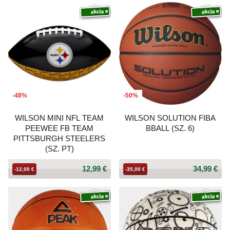
-48%
-50%
WILSON MINI NFL TEAM
WILSON SOLUTION FIBA
PEEWEE FB TEAM
BBALL (SZ. 6)
PITTSBURGH STEELERS
(SZ. PT)
12,99 €
34,99 €
-12,00 €
-35,00 €