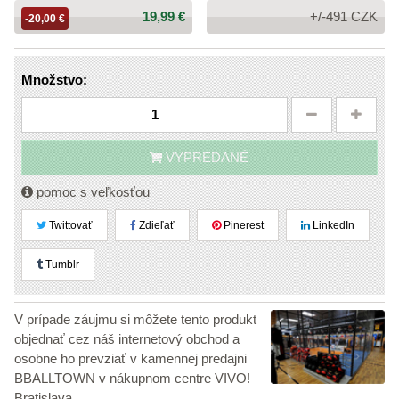
Cena:
19,99 €
+/-491 CZK
-20,00 €
Množstvo:
VYPREDANÉ
pomoc s veľkosťou
Twittovať
Zdieľať
Pinerest
LinkedIn
Tumblr
V prípade záujmu si môžete tento produkt
objednať cez náš internetový obchod a
osobne ho prevziať v kamennej predajni
BBALLTOWN v nákupnom centre VIVO!
Bratislava.