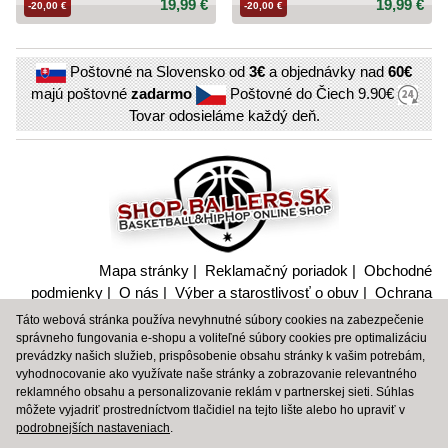
19,99 €
19,99 €
-20,00 €
-20,00 €
Poštovné na Slovensko od
3€
a objednávky nad
60€
majú poštovné
zadarmo
Poštovné do Čiech
9.90€
Tovar odosieláme každý deň.
Mapa stránky
|
Reklamačný poriadok
|
Obchodné
podmienky
|
O nás
|
Výber a starostlivosť o obuv
|
Ochrana
súkromia a nakladanie s citlivými údajmi
Táto webová stránka používa nevyhnutné súbory cookies na zabezpečenie
správneho fungovania e-shopu a voliteľné súbory cookies pre optimalizáciu
BBALLTOWN
|
BBT
|
PEAK SPORT
|
SPALDING
|
SHOP
prevádzky našich služieb, prispôsobenie obsahu stránky k vašim potrebám,
SPALDING
vyhodnocovanie ako využívate naše stránky a zobrazovanie relevantného
reklamného obsahu a personalizovanie reklám v partnerskej sieti. Súhlas
môžete vyjadriť prostredníctvom tlačidiel na tejto lište alebo ho upraviť v
© 2006 – 2026 Shop.Baller.sk, original design by Martin
podrobnejších nastaveniach
.
Gregor