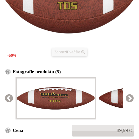
Zobraziť väčšie
-50%
Fotografie produktu (5)
Bežná
Cena
39,99 €
cena: