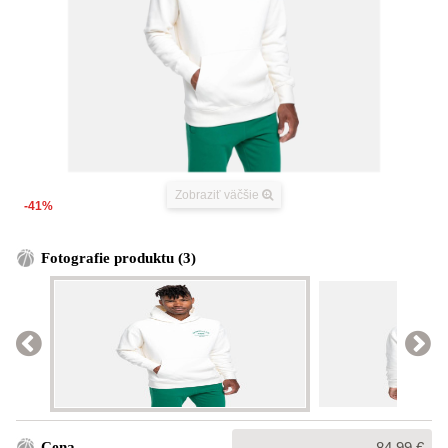
Zobraziť väčšie
-41%
Fotografie produktu (3)
Bežná
Cena
84,99 €