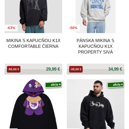
-63%
-50%
MIKINA S KAPUCŇOU K1X
PÁNSKA MIKINA S
COMFORTABLE ČIERNA
KAPUCŇOU K1X
PROPERTY SIVÁ
29,99 €
34,99 €
-50,00 €
-35,00 €