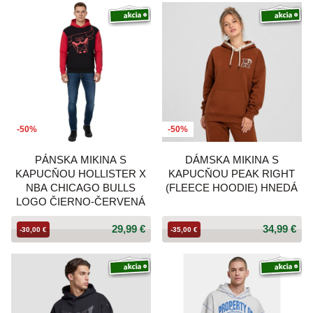
-50%
-50%
PÁNSKA MIKINA S
DÁMSKA MIKINA S
KAPUCŇOU HOLLISTER X
KAPUCŇOU PEAK RIGHT
NBA CHICAGO BULLS
(FLEECE HOODIE) HNEDÁ
LOGO ČIERNO-ČERVENÁ
29,99 €
34,99 €
-30,00 €
-35,00 €