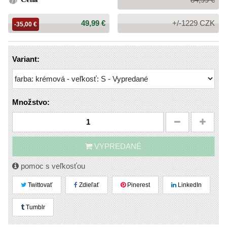
cena:
Cena:
49,99 €
+/-1229 CZK
-35,00 €
Variant:
Množstvo:
VYPREDANÉ
pomoc s veľkosťou
Twittovať
Zdieľať
Pinerest
LinkedIn
Tumblr