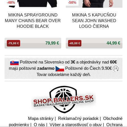
-48%
-50%
MIKINA SPRAYGROUND
MIKINA S KAPUCŇOU
MANY CHAINS BEAR OVER
SEAN JOHN WASHED
HOODIE BLACK
LOGO ČIERNA
79,99 €
44,99 €
-75,00 €
-45,00 €
Poštovné na Slovensko od
3€
a objednávky nad
60€
majú poštovné
zadarmo
Poštovné do Čiech
9.90€
Tovar odosieláme každý deň.
Mapa stránky
|
Reklamačný poriadok
|
Obchodné
podmienky
|
O nás
|
Výber a starostlivosť o obuv
|
Ochrana