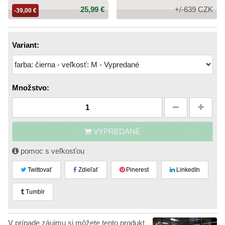
Cena:
25,99 €
+/-639 CZK
-39,00 €
Variant:
Množstvo:
VYPREDANÉ
pomoc s veľkosťou
Twittovať
Zdieľať
Pinerest
LinkedIn
Tumblr
V prípade záujmu si môžete tento produkt