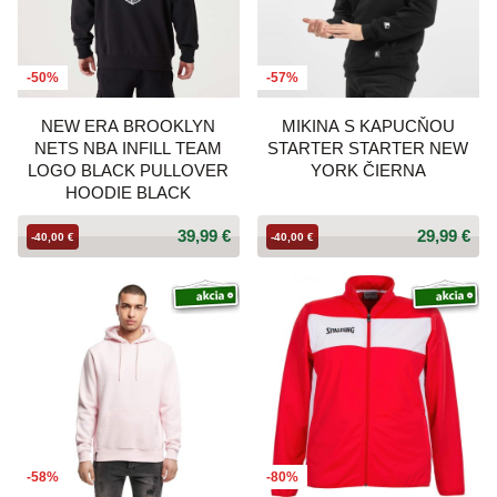
-50%
-57%
NEW ERA BROOKLYN
MIKINA S KAPUCŇOU
NETS NBA INFILL TEAM
STARTER STARTER NEW
LOGO BLACK PULLOVER
YORK ČIERNA
HOODIE BLACK
39,99 €
29,99 €
-40,00 €
-40,00 €
-58%
-80%