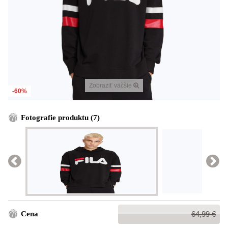
Zobraziť väčšie
-60%
Fotografie produktu (7)
Bežná
Cena
64,99 €
cena: