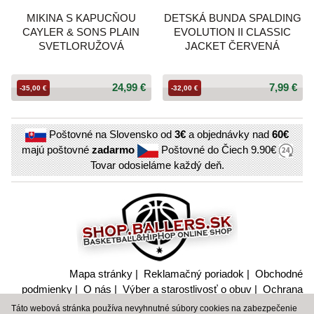
MIKINA S KAPUCŇOU
DETSKÁ BUNDA SPALDING
CAYLER & SONS PLAIN
EVOLUTION II CLASSIC
SVETLORUŽOVÁ
JACKET ČERVENÁ
24,99 €
7,99 €
-35,00 €
-32,00 €
Poštovné na Slovensko od
3€
a objednávky nad
60€
majú poštovné
zadarmo
Poštovné do Čiech
9.90€
Tovar odosieláme každý deň.
Mapa stránky
|
Reklamačný poriadok
|
Obchodné
podmienky
|
O nás
|
Výber a starostlivosť o obuv
|
Ochrana
súkromia a nakladanie s citlivými údajmi
Táto webová stránka používa nevyhnutné súbory cookies na zabezpečenie