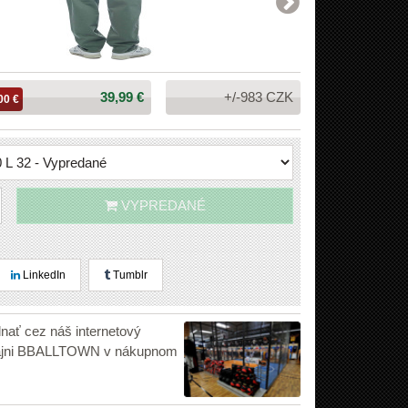
Cena:
39,99 €
+/-983 CZK
00 €
VYPREDANÉ
LinkedIn
Tumblr
dnať cez náš internetový
edajni BBALLTOWN v nákupnom