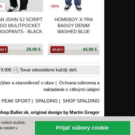
0%
-50%
N JOHN SJ SCRIPT
HOMEBOY X-TRA
GO MULITPOCKET
BAGGY DENIM
RGOPANTS - BLACK
WASHED BLUE
29,99 €
44,99 €
,00 €
-45,00 €
h
9.90€
Tovar odosieláme každý deň.
Výber a starostlivosť o obuv
|
Ochrana súkromia a
nakladanie s citlivými údajmi
|
PEAK SPORT
|
SPALDING
|
SHOP SPALDING
hop.Baller.sk, original design by Martin Gregor
našich služieb,
Prijať súbory cookie
ie reklám v