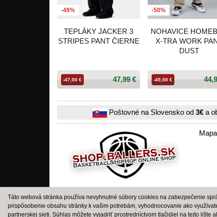
-49%
-50%
TEPLÁKY JACKER 3
NOHAVICE HOME
STRIPES PANT ČIERNE
X-TRA WORK PA
DUST
47,99 €
44,
-47,00 €
-45,00 €
Poštovné na Slovensko od
3€
a o
Mapa
Táto webová stránka používa nevyhnutné súbory cookies na zabezpečenie správ
prispôsobenie obsahu stránky k vašim potrebám, vyhodnocovanie ako využívat
partnerskej sieti. Súhlas môžete vyjadriť prostredníctvom tlačidiel na tejto lište 