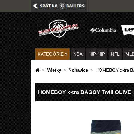
KATEGÓRIE
»
NBA
HIP-HIP
NFL
ML
>
Všetky
>
Nohavice
>
HOMEBOY x-tra B
HOMEBOY x-tra BAGGY Twill OLIVE