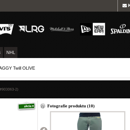
B
NHL
AGGY Twill OLIVE
(#
903063-2
)
Fotografie produktu (10)