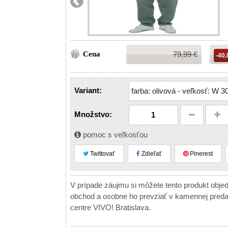
Bežná
Cena
79,99 €
-40,
cena:
Variant:
Množstvo:
pomoc s veľkosťou
Twittovať
Zdieľať
Pinerest
V prípade záujmu si môžete tento produkt obje
obchod a osobne ho prevziať v kamennej pr
centre VIVO! Bratislava.