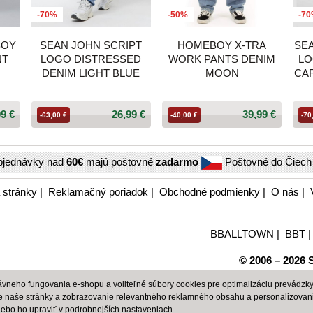
-70%
-50%
-7
BOY
SEAN JOHN SCRIPT
HOMEBOY X-TRA
SEA
NT
LOGO DISTRESSED
WORK PANTS DENIM
LO
DENIM LIGHT BLUE
MOON
CA
99 €
26,99 €
39,99 €
-63,00 €
-40,00 €
-70
bjednávky nad
60€
majú poštovné
zadarmo
Poštovné do Čiec
 stránky
|
Reklamačný poriadok
|
Obchodné podmienky
|
O nás
|
BBALLTOWN
|
BBT
© 2006 – 2026 S
neho fungovania e-shopu a voliteľné súbory cookies pre optimalizáciu prevádzky 
e naše stránky a zobrazovanie relevantného reklamného obsahu a personalizovan
alebo ho upraviť v
podrobnejších nastaveniach
.