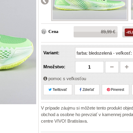
Bežná
Cena
89,99 €
-45,
cena:
Variant:
Množstvo:
pomoc s veľkosťou
Twittovať
Zdieľať
Pinerest
V prípade záujmu si môžete tento produkt obje
obchod a osobne ho prevziať v kamennej pr
centre VIVO! Bratislava.