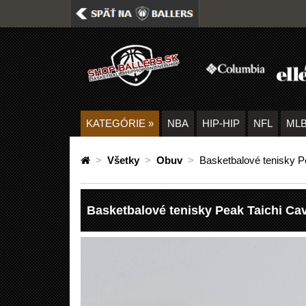
KATEGÓRIE
»
NBA
HIP-HIP
NFL
ML
>
Všetky
>
Obuv
>
Basketbalové tenisky P
Basketbalové tenisky Peak Taichi Ca