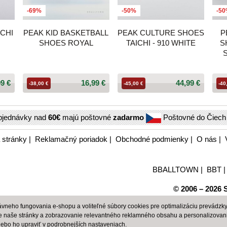
-69%
-50%
-5
CHI
PEAK KID BASKETBALL
PEAK CULTURE SHOES
P
SHOES ROYAL
TAICHI - 910 WHITE
S
99 €
16,99 €
44,99 €
-38,00 €
-45,00 €
-40
bjednávky nad
60€
majú poštovné
zadarmo
Poštovné do Čiec
 stránky
|
Reklamačný poriadok
|
Obchodné podmienky
|
O nás
|
BBALLTOWN
|
BBT
© 2006 – 2026 S
neho fungovania e-shopu a voliteľné súbory cookies pre optimalizáciu prevádzky 
e naše stránky a zobrazovanie relevantného reklamného obsahu a personalizovan
alebo ho upraviť v
podrobnejších nastaveniach
.