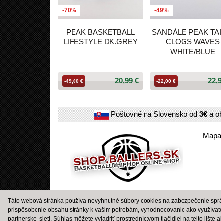
-70%
-49%
PEAK BASKETBALL
SANDÁLE PEAK TAI
LIFESTYLE DK.GREY
CLOGS WAVES
WHITE/BLUE
20,99 €
22,
-49,00 €
-22,00 €
Poštovné na Slovensko od
3€
a o
Mapa
Táto webová stránka používa nevyhnutné súbory cookies na zabezpečenie správ
prispôsobenie obsahu stránky k vašim potrebám, vyhodnocovanie ako využívat
partnerskej sieti. Súhlas môžete vyjadriť prostredníctvom tlačidiel na tejto lište 