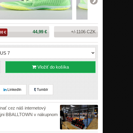
Cena:
44,99 €
+/-1106 CZK
00 €
Vložiť do košíka
LinkedIn
Tumblr
dnať cez náš internetový
edajni BBALLTOWN v nákupnom