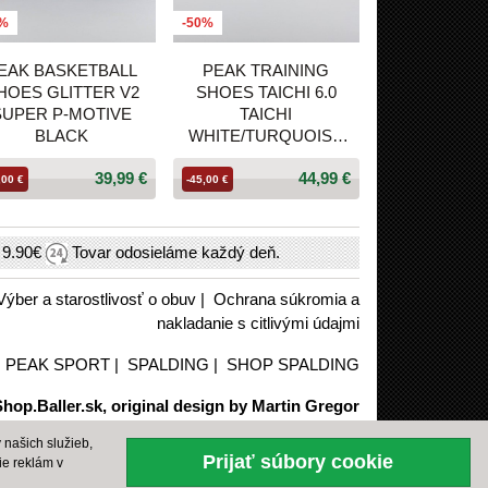
0%
-50%
EAK BASKETBALL
PEAK TRAINING
HOES GLITTER V2
SHOES TAICHI 6.0
SUPER P-MOTIVE
TAICHI
BLACK
WHITE/TURQUOISE
BLUE
39,99 €
44,99 €
,00 €
-45,00 €
h
9.90€
Tovar odosieláme každý deň.
Výber a starostlivosť o obuv
|
Ochrana súkromia a
nakladanie s citlivými údajmi
|
PEAK SPORT
|
SPALDING
|
SHOP SPALDING
hop.Baller.sk, original design by Martin Gregor
našich služieb,
Prijať súbory cookie
ie reklám v