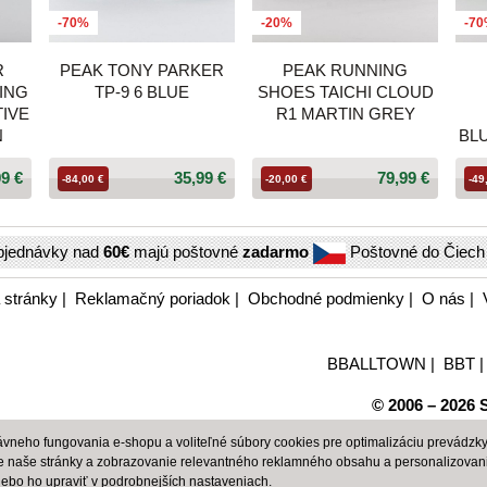
-70%
-20%
-7
R
PEAK TONY PARKER
PEAK RUNNING
ING
TP-9 6 BLUE
SHOES TAICHI CLOUD
TIVE
R1 MARTIN GREY
N
BL
99 €
35,99 €
79,99 €
-84,00 €
-20,00 €
-49
bjednávky nad
60€
majú poštovné
zadarmo
Poštovné do Čiec
 stránky
|
Reklamačný poriadok
|
Obchodné podmienky
|
O nás
|
BBALLTOWN
|
BBT
© 2006 – 2026 S
neho fungovania e-shopu a voliteľné súbory cookies pre optimalizáciu prevádzky 
e naše stránky a zobrazovanie relevantného reklamného obsahu a personalizovan
alebo ho upraviť v
podrobnejších nastaveniach
.