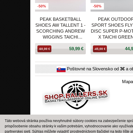
-50%
-50%
PEAK BASKETBALL
PEAK OUTDOO
SHOES AW TALLENT 1 -
SPORT SHOES FLY
SCORCHING ANDREW
DISC SUPER P-MO
WIGGINS TAICHI
X TAICHI GREE
ULTRALIGHT P-SOON
59,99 €
44,
PEAK RED
-60,00 €
-45,00 €
Poštovné na Slovensko od
3€
a o
Mapa
Táto webová stránka používa nevyhnutné súbory cookies na zabezpečenie správ
prispôsobenie obsahu stránky k vašim potrebám, vyhodnocovanie ako využívat
partnerskej sieti. Súhlas môžete vyjadriť prostredníctvom tlačidiel na tejto lište 