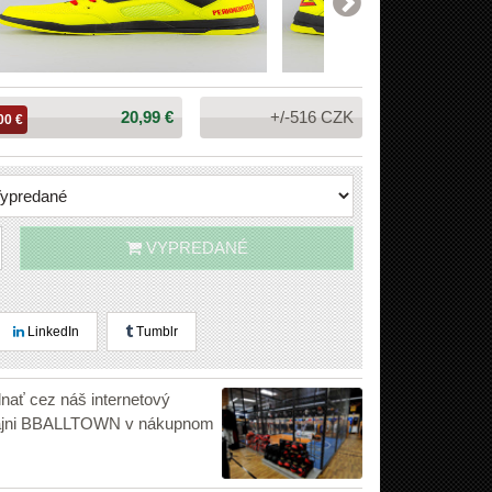
Cena:
20,99 €
+/-516 CZK
00 €
VYPREDANÉ
LinkedIn
Tumblr
dnať cez náš internetový
edajni BBALLTOWN v nákupnom