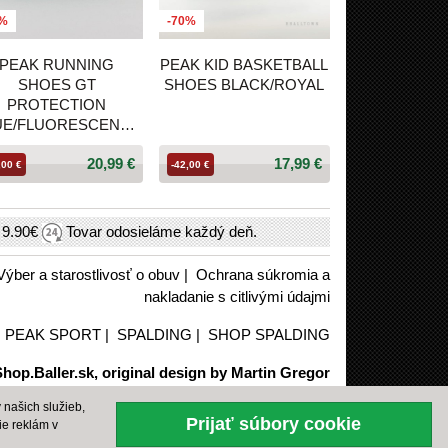
0%
-70%
PEAK RUNNING
PEAK KID BASKETBALL
SHOES GT
SHOES BLACK/ROYAL
PROTECTION
UE/FLUORESCENSE
YELLOW
20,99 €
17,99 €
,00 €
-42,00 €
h
9.90€
Tovar odosieláme každý deň.
Výber a starostlivosť o obuv
|
Ochrana súkromia a
nakladanie s citlivými údajmi
|
PEAK SPORT
|
SPALDING
|
SHOP SPALDING
hop.Baller.sk, original design by Martin Gregor
našich služieb,
Prijať súbory cookie
ie reklám v