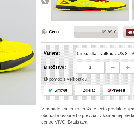
Bežná
Cena
69,99 €
-49,
cena:
Variant:
Množstvo:
pomoc s veľkosťou
Twittovať
Zdieľať
Pinerest
V prípade záujmu si môžete tento produkt obje
obchod a osobne ho prevziať v kamennej pr
centre VIVO! Bratislava.