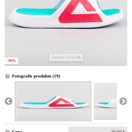
Zobraziť väčšie
-50%
Fotografie produktu (19)
Bežná
Cena
29,99 €