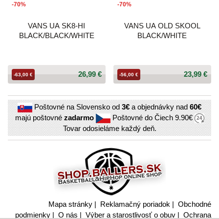
-70%
-70%
VANS UA SK8-HI
VANS UA OLD SKOOL
BLACK/BLACK/WHITE
BLACK/WHITE
26,99 €
23,99 €
-63,00 €
-56,00 €
Poštovné na Slovensko od
3€
a objednávky nad
60€
majú poštovné
zadarmo
Poštovné do Čiech
9.90€
Tovar odosieláme každý deň.
Mapa stránky
|
Reklamačný poriadok
|
Obchodné
podmienky
|
O nás
|
Výber a starostlivosť o obuv
|
Ochrana