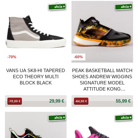
-70%
-60%
VANS UA SK8-HI TAPERED
PEAK BASKETBALL MATCH
ECO THEORY MULTI
SHOES ANDREW WIGGINS
BLOCK BLACK
SIGNATURE MODEL
ATTITUDE KONG
BLACK/AUTUMN ORANGE
29,99 €
55,99 €
-70,00 €
-84,00 €