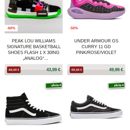
-60%
-50%
PEAK LOU WILLIAMS
UNDER ARMOUR GS
SIGNATURE BASKETBALL
CURRY 11 GD
SHOES FLASH 1 X 30ING
PINK/ROSE/VIOLET
„ANALOG“
BLACK/FLUORESCENT
43,99 €
49,99 €
GREEN
-66,00 €
-50,00 €