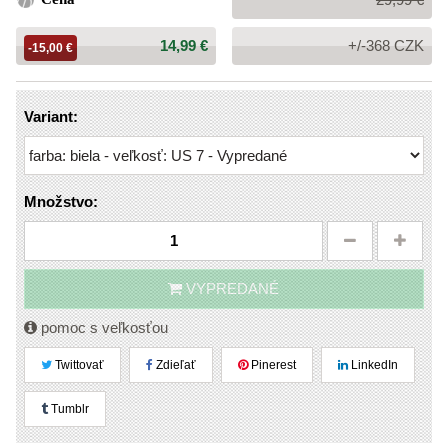
cena:
Cena:
14,99 €
+/-368 CZK
-15,00 €
Variant:
Množstvo:
VYPREDANÉ
pomoc s veľkosťou
Twittovať
Zdieľať
Pinerest
LinkedIn
Tumblr